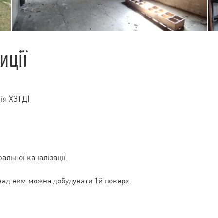
иції
рія ХЗТД)
альної каналізації.
 над ним можна добудувати 1й поверх.