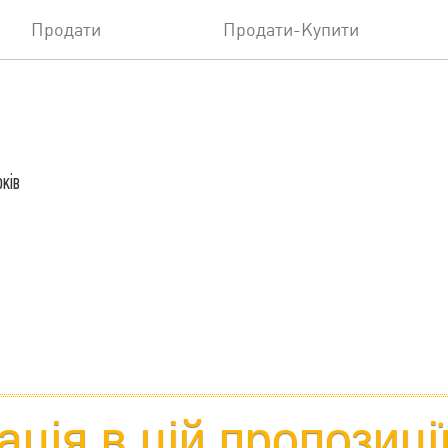
Продати
Продати-Купити
рків
ція в цій пропозиці