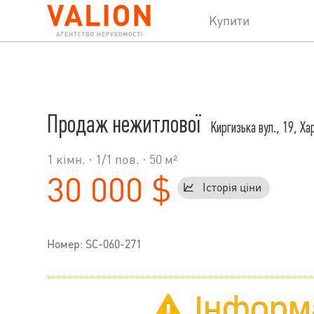
Купити
Продаж нежитлової
Киргизька вул., 19, Ха
1 кімн. ·
1
/
1
пов. · 50 м²
30 000 $
Історія ціни
Номер: SC-060-271
Інформа