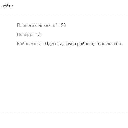
онуйте.
Площа загальна, м²:
50
Поверх:
1/1
Район міста:
Одеська, група районів, Герцена сел.