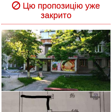
Цю пропозицію уже
закрито