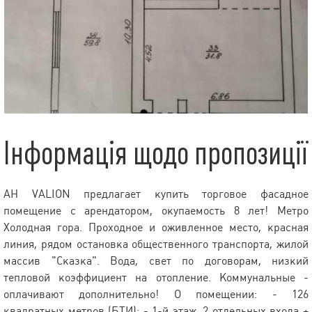
Інформація щодо пропозиції
АН VALION предлагает купить торговое фасадное
помещение с арендатором, окупаемость 8 лет! Метро
Холодная гора. Проходное и оживленное место, красная
линия, рядом остановка общественного транспорта, жилой
массив "Сказка". Вода, свет по договорам, низкий
тепловой коэффициент на отопление. Коммунальные -
оплачивают дополнительно! О помещении: - 126
квадратных метров (БТИ); - 1-й этаж, 2 отдельных входа +