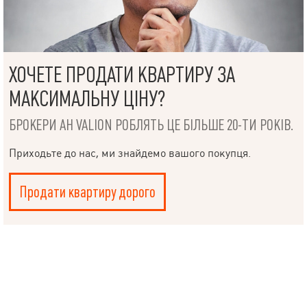
НАПИСАТИ
ХОЧЕТЕ ПРОДАТИ КВАРТИРУ ЗА
КЕРІВНИКОВІ
МАКСИМАЛЬНУ ЦІНУ?
БРОКЕРИ АН VALION РОБЛЯТЬ ЦЕ БІЛЬШЕ 20-ТИ РОКІВ.
Приходьте до нас, ми знайдемо вашого покупця.
Мова
Продати квартиру дорого
© 2019 – 2026 Valion real estate. Всі права захищені.
Plektan
— WEB-інтегровані системи управління ріелторськими
компаніями