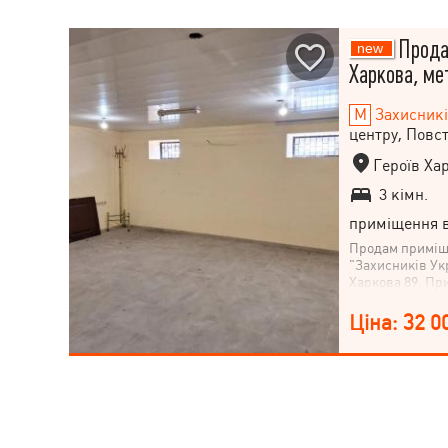
Продам
Харкова, ме
Захисникі
центру, Повс
Героїв Хар
3 кімн.
приміщення в
Продам приміще
"Захисників Укр
Харкова 89. Пр
цокольному пов
складається з 3
Ціна: 32 0
68,5 м². Гарни
під кондиціоне
зупинка "вул. І.
Приміщення у н