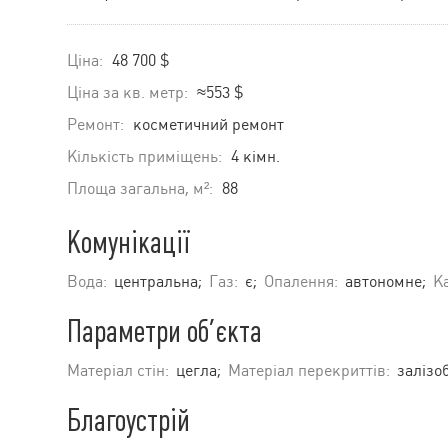
Ціна:
48 700 $
Ціна за кв. метр:
≈553 $
Ремонт:
косметичний ремонт
Кількість приміщень:
4 кімн.
Площа загальна, м²:
88
Комунікації
Вода:
центральна;
Газ:
є;
Опалення:
автономне;
Ка
Параметри об’єкта
Матеріал стін:
цегла;
Матеріал перекриттів:
залізо
Благоустрій