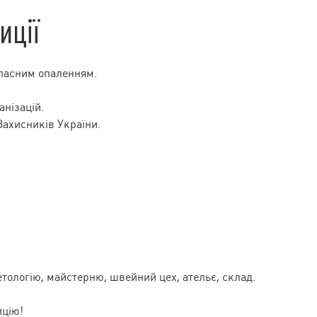
иції
ласним опаленням.
анізацій.
Захисників України.
метологію, майстерню, швейний цех, ательє, склад.
ицію!