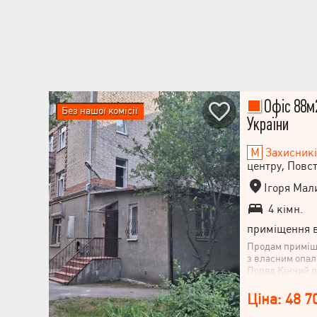
Офіс 88м2
Без нашої комісії
України
Захисникі
центру, Повс
Ігоря Мали
4 кімн.
приміщення в
Продам приміщ
з власним опал
Поряд Кінний ри
підприємств, о
транспортний т
Ціна: 48 7
Захисників Укр