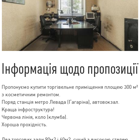
Інформація щодо пропозиції
Пропонуємо купити торгівельне приміщення площею 300 м²
з косметичним ремонтом.
Поряд станція метро Левада (Гагаріна), автовокзал.
Краща інфроструктура!
Червона лінія, коло (клумба).
Хороша прохідність.
Два торгових зали 90м2 і 60м2, сухий з високою стелею,