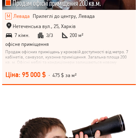
Продам офісні приміщення 200 кв.м.
Левада
Прилеглі до центру, Левада
Нетеченська вул., 25, Харків
7 кімн.
3/3
200 м²
офісне приміщення
Продаж офісних приміщень у кроковій доступності від метро. 7
кабінетів, санвузол, кухонне приміщення. Загальна площа 200
кв. м. Офісні меблі та кондиціонери залишаються новому
власнику.
Ціна: 95 000 $
· 475 $ за м²