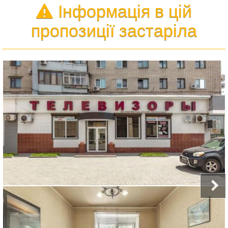
Інформація в цій
пропозиції застаріла