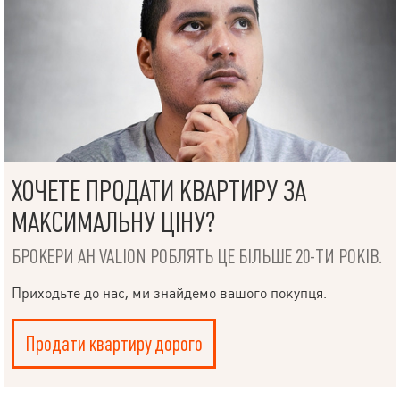
НАПИСАТИ
ХОЧЕТЕ ПРОДАТИ КВАРТИРУ ЗА
КЕРІВНИКОВІ
МАКСИМАЛЬНУ ЦІНУ?
БРОКЕРИ АН VALION РОБЛЯТЬ ЦЕ БІЛЬШЕ 20-ТИ РОКІВ.
Приходьте до нас, ми знайдемо вашого покупця.
Мова
Продати квартиру дорого
© 2019 – 2026 Valion real estate. Всі права захищені.