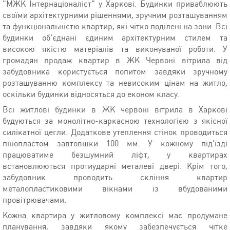
"МЖК Інтернаціоналіст" у Харкові. Будинки приваблюють
своїми архітектурними рішеннями, зручним розташуванням
та функціональністю квартир, які чітко поділені на зони. Всі
будинки об'єднані єдиним архітектурним стилем та
високою якістю матеріалів та виконуваної роботи. У
громадян продаж квартир в ЖК Червоні вітрила від
забудовника користується попитом завдяки зручному
розташуванню комплексу та невисоким цінам на житло,
оскільки будинки відносяться до економ класу.
Всі житлові будинки в ЖК червоні вітрила в Харкові
будуються за монолітно-каркасною технологією з якісної
силікатної цегли. Додаткове утеплення стінок проводиться
пінопластом завтовшки 100 мм. У кожному під'їзді
працюватиме безшумний ліфт, у квартирах
встановлюються протиударні металеві двері. Крім того,
забудовник проводить скління квартир
металопластиковими вікнами із вбудованими
провітрювачами.
Кожна квартира у житловому комплексі має продумане
планування, завдяки якому забезпечується чітке