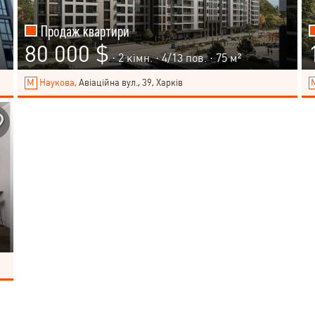
Продаж квартири
80 000 $
· 2 кімн. ·
4
/
13
пов. · 75 м²
Наукова,
Авіаційна вул., 39, Харків