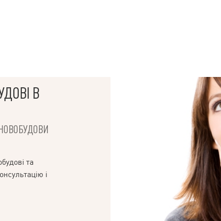
УДОВІ В
І НОВОБУДОВИ
будові та
онсультацію і