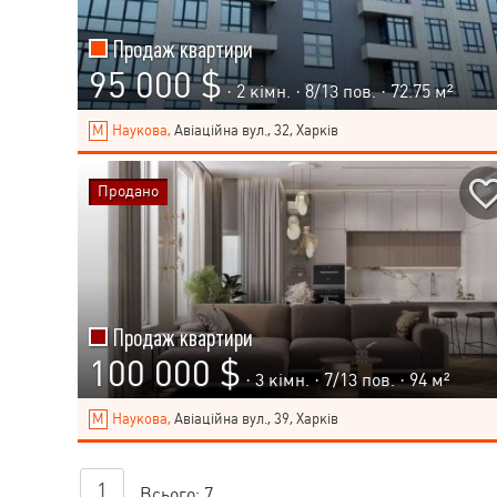
Продаж квартири
95 000 $
· 2 кімн. ·
8
/
13
пов. · 72.75 м²
Наукова,
Авіаційна вул., 32, Харків
Продано
Продаж квартири
100 000 $
· 3 кімн. ·
7
/
13
пов. · 94 м²
Наукова,
Авіаційна вул., 39, Харків
1
Всього:
7