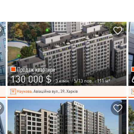
Продаж квартири
130 000 $
· 3 кімн. ·
5
/
13
пов. · 111 м²
Наукова,
Авіаційна вул., 39, Харків