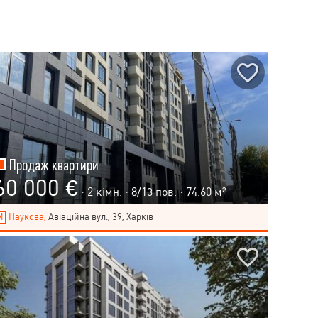
Продаж квартири
60 000 €
· 2 кімн. ·
8
/
13
пов. · 74.60 м²
Наукова,
Авіаційна вул., 39, Харків