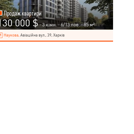
Продаж квартири
130 000 $
· 3 кімн. ·
6
/
13
пов. · 85 м²
Наукова,
Авіаційна вул., 39, Харків