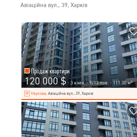
Авіаційна вул., 39, Харків
Продаж квартири
120 000 $
· 3 кімн. ·
9
/
13
пов. · 111.30 м²
Наукова,
Авіаційна вул., 39, Харків