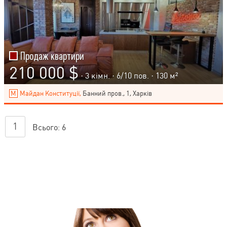
Продаж квартири
210 000 $
· 3 кімн. ·
6
/
10
пов. · 130 м²
Майдан Конституції,
Банний пров., 1, Харків
1
Всього:
6