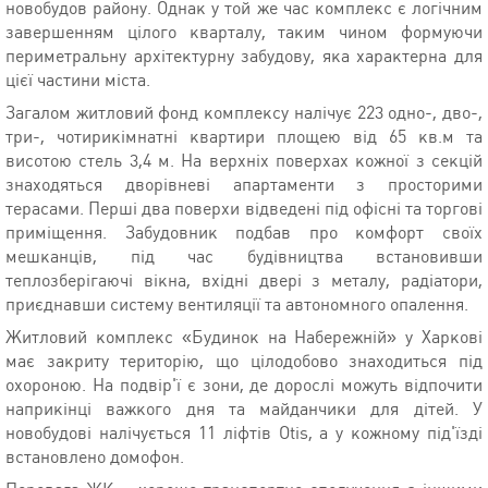
новобудов району. Однак у той же час комплекс є логічним
завершенням цілого кварталу, таким чином формуючи
периметральну архітектурну забудову, яка характерна для
цієї частини міста.
Загалом житловий фонд комплексу налічує 223 одно-, дво-,
три-, чотирикімнатні квартири площею від 65 кв.м та
висотою стель 3,4 м. На верхніх поверхах кожної з секцій
знаходяться дворівневі апартаменти з просторими
терасами. Перші два поверхи відведені під офісні та торгові
приміщення. Забудовник подбав про комфорт своїх
мешканців, під час будівництва встановивши
теплозберігаючі вікна, вхідні двері з металу, радіатори,
приєднавши систему вентиляції та автономного опалення.
Житловий комплекс «Будинок на Набережній» у Харкові
має закриту територію, що цілодобово знаходиться під
охороною. На подвір'ї є зони, де дорослі можуть відпочити
наприкінці важкого дня та майданчики для дітей. У
новобудові налічується 11 ліфтів Otis, а у кожному під'їзді
встановлено домофон.