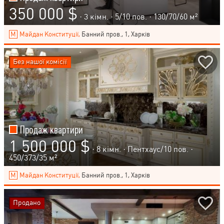
350 000 $
· 3 кімн. ·
5
/
10
пов. · 130/70/60 м²
Майдан Конституції,
Банний пров., 1, Харків
Без нашої комісії
Продаж квартири
1 500 000 $
· 8 кімн. ·
Пентхаус
/
10
пов. ·
450/373/35 м²
Майдан Конституції,
Банний пров., 1, Харків
Продано