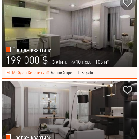
Продаж квартири
199 000 $
· 3 кімн. ·
4
/
10
пов. · 105 м²
Майдан Конституції,
Банний пров., 1, Харків
Продаж квартири