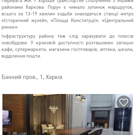
Перевага ЖК – хороше транспортне сполучення з іншими
районами Харкова. Поруч є чимало зупинок маршруток,
всього за 13-19 хвилин ходьби знаходяться станції метро
«Історичний музей», «Площа Конституції», «Центральний
ринок».
Інфраструктуру району теж слід зарахувати до плюсів
новобудови. У кроковій доступності розташовані затишні
кафе, супермаркети, магазини госптоварів, аптеки, школи,
відділення пошти.
Банний пров., 1, Харків