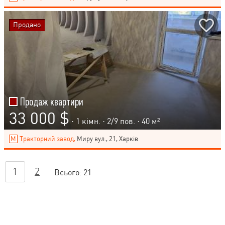
Продано
Продаж квартири
33 000 $
· 1 кімн. ·
2
/
9
пов. · 40 м²
Тракторний завод,
Миру вул., 21, Харків
1
2
Всього:
21