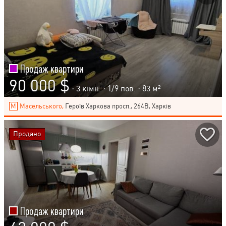
Продаж квартири
90 000 $
· 3 кімн. ·
1
/
9
пов. · 83 м²
Масельського,
Героїв Харкова просп., 264В, Харків
Продано
Продаж квартири