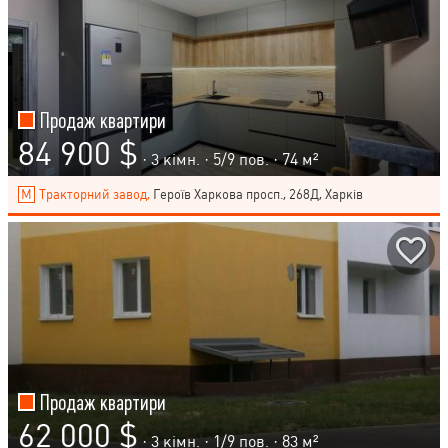
Продаж квартири
84 900 $
· 3 кімн. ·
5
/
9
пов. · 74 м²
Тракторний завод,
Героїв Харкова просп., 268Д, Харків
Продаж квартири
62 000 $
· 3 кімн. ·
1
/
9
пов. · 83 м²