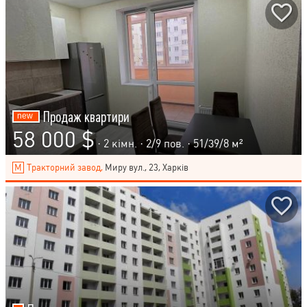
Продаж квартири
58 000 $
· 2 кімн. ·
2
/
9
пов. · 51/39/8 м²
Тракторний завод,
Миру вул., 23, Харків