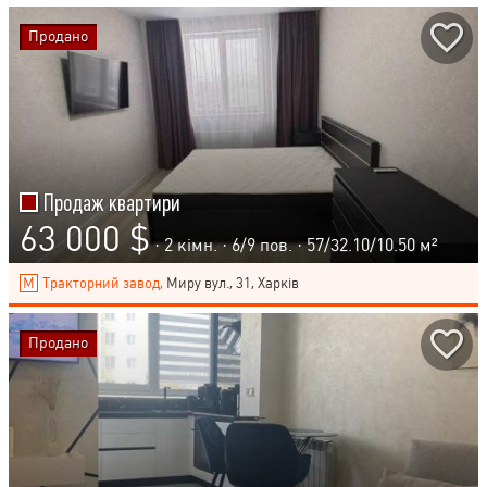
Продано
Продаж квартири
63 000 $
· 2 кімн. ·
6
/
9
пов. · 57/32.10/10.50 м²
Тракторний завод,
Миру вул., 31, Харків
Продано