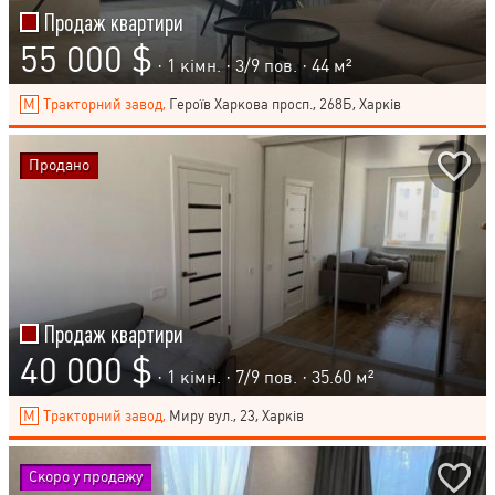
Продаж квартири
55 000 $
· 1 кімн. ·
3
/
9
пов. · 44 м²
Тракторний завод,
Героїв Харкова просп., 268Б, Харків
Продано
Продаж квартири
40 000 $
· 1 кімн. ·
7
/
9
пов. · 35.60 м²
Тракторний завод,
Миру вул., 23, Харків
Скоро у продажу