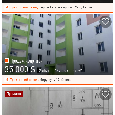
Тракторний завод,
Героїв Харкова просп., 268Г, Харків
Продаж квартири
35 000 $
· 2 кімн. ·
1
/
9
пов. · 57 м²
Тракторний завод,
Миру вул., 49, Харків
Продано