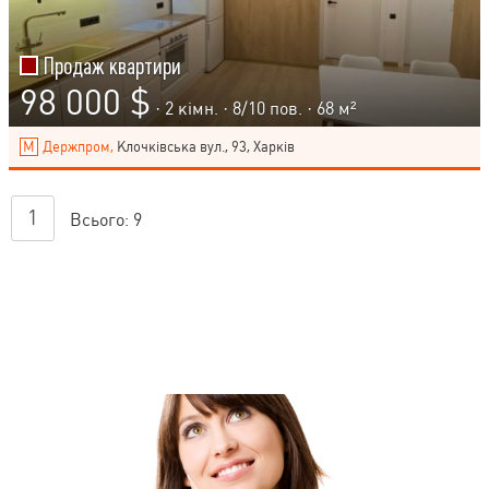
Продаж квартири
98 000 $
· 2 кімн. ·
8
/
10
пов. · 68 м²
Держпром,
Клочківська вул., 93, Харків
1
Всього:
9