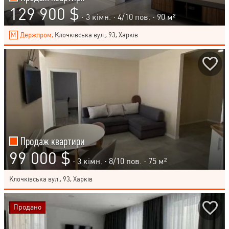
129 900 $
· 3 кімн. ·
4
/
10
пов. · 90 м²
Держпром,
Клочківська вул., 93, Харків
Продаж квартири
99 000 $
· 3 кімн. ·
8
/
10
пов. · 75 м²
Клочківська вул., 93, Харків
Продано