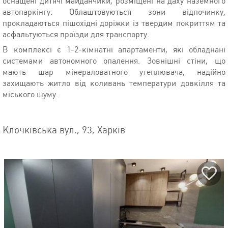
оснащені дитячі майданчики, розміщені на даху наземного
автопаркінгу. Облаштовуються зони відпочинку,
прокладаються пішохідні доріжки із твердим покриттям та
асфальтуються проїзди для транспорту.
В комплексі є 1-2-кімнатні апартаменти, які обладнані
системами автономного опалення. Зовнішні стіни, що
мають шар мінераловатного утеплювача, надійно
захищають житло від коливань температури довкілля та
міського шуму.
Клочківська вул., 93, Харків