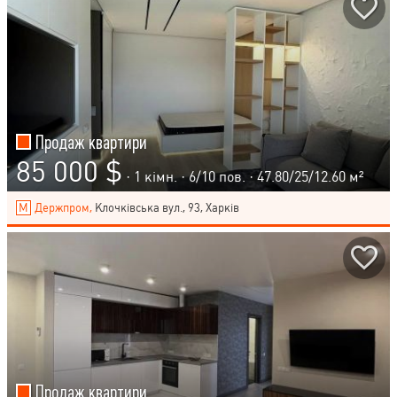
Продаж квартири
85 000 $
· 1 кімн. ·
6
/
10
пов. · 47.80/25/12.60 м²
Держпром,
Клочківська вул., 93, Харків
Продаж квартири