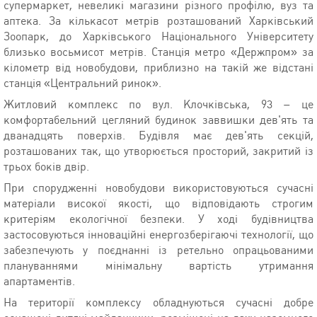
супермаркет, невеликі магазини різного профілю, вуз та
аптека. За кількасот метрів розташований Харківський
Зоопарк, до Харківського Національного Університету
близько восьмисот метрів. Станція метро «Держпром» за
кілометр від новобудови, приблизно на такій же відстані
станція «Центральний ринок».
Житловий комплекс по вул. Клочківська, 93 – це
комфортабельний цегляний будинок заввишки дев'ять та
дванадцять поверхів. Будівля має дев'ять секцій,
розташованих так, що утворюється просторий, закритий із
трьох боків двір.
При спорудженні новобудови використовуються сучасні
матеріали високої якості, що відповідають строгим
критеріям екологічної безпеки. У ході будівництва
застосовуються інноваційні енергозберігаючі технології, що
забезпечують у поєднанні із ретельно опрацьованими
плануваннями мінімальну вартість утримання
апартаментів.
На території комплексу обладнуються сучасні добре