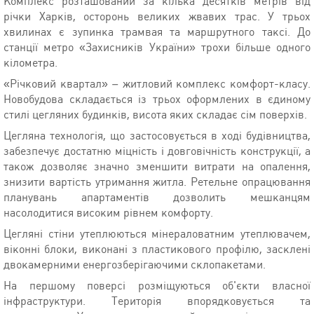
Комплекс розташований за кілька десятків метрів від
річки Харків, осторонь великих жвавих трас. У трьох
хвилинах є зупинка трамвая та маршрутного таксі. До
станції метро «Захисників України» трохи більше одного
кілометра.
«Річковий квартал» – житловий комплекс комфорт-класу.
Новобудова складається із трьох оформлених в єдиному
стилі цегляних будинків, висота яких складає сім поверхів.
Цегляна технологія, що застосовується в ході будівництва,
забезпечує достатню міцність і довговічність конструкції, а
також дозволяє значно зменшити витрати на опалення,
знизити вартість утримання житла. Ретельне опрацювання
планувань апартаментів дозволить мешканцям
насолодитися високим рівнем комфорту.
Цегляні стіни утеплюються мінераловатним утеплювачем,
віконні блоки, виконані з пластикового профілю, засклені
двокамерними енергозберігаючими склопакетами.
На першому поверсі розміщуються об'єкти власної
інфраструктури. Територія впорядковується та