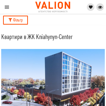
Фільтр
Квартири в ЖК Kniahynyn-Center