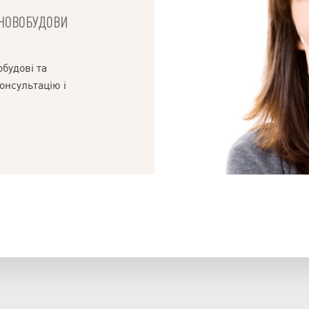
І НОВОБУДОВИ
будові та
онсультацію і