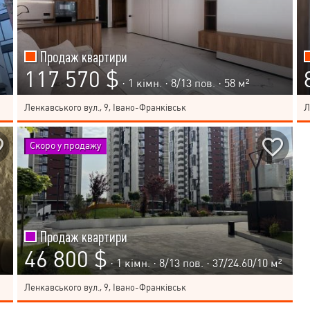
Продаж квартири
117 570 $
· 1 кімн. ·
8
/
13
пов. · 58 м²
Ленкавського вул., 9, Івано-Франківськ
Л
Скоро у продажу
Продаж квартири
46 800 $
· 1 кімн. ·
8
/
13
пов. · 37/24.60/10 м²
Ленкавського вул., 9, Івано-Франківськ