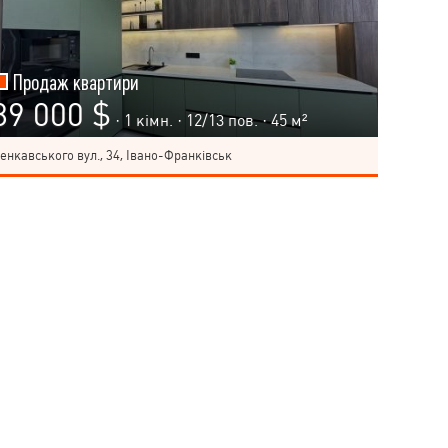
Продаж квартири
89 000 $
· 1 кімн. ·
12
/
13
пов. · 45 м²
енкавського вул., 34, Івано-Франківськ