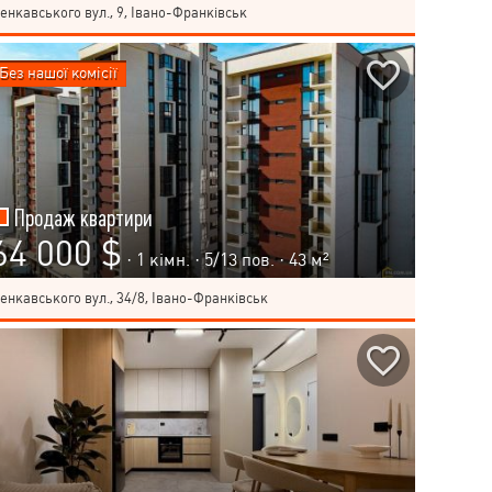
енкавського вул., 9, Івано-Франківськ
Без нашої комісії
Продаж квартири
64 000 $
· 1 кімн. ·
5
/
13
пов. · 43 м²
енкавського вул., 34/8, Івано-Франківськ