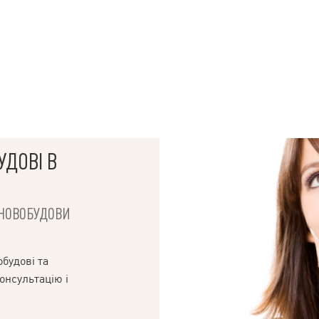
УДОВІ В
І НОВОБУДОВИ
будові та
онсультацію і