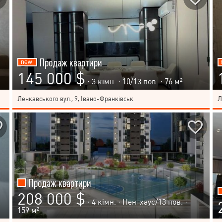
Продаж квартири
145 000 $
· 3 кімн. ·
10
/
13
пов. · 76 м²
Ленкавського вул., 9, Івано-Франківськ
Л
Продаж квартири
208 000 $
· 4 кімн. ·
Пентхаус
/
13
пов. ·
159 м²