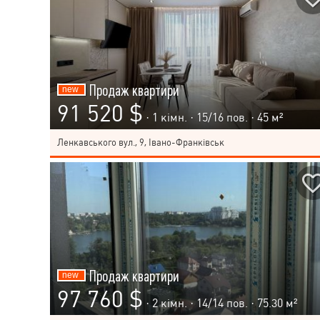
Продаж квартири
91 520 $
· 1 кімн. ·
15
/
16
пов. · 45 м²
Ленкавського вул., 9, Івано-Франківськ
Продаж квартири
97 760 $
· 2 кімн. ·
14
/
14
пов. · 75.30 м²