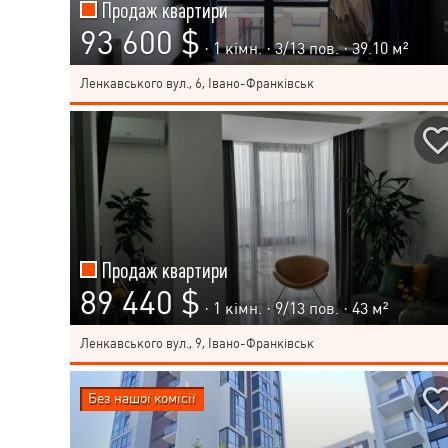
Продаж квартири
93 600 $
· 1 кімн. ·
3
/
13
пов. · 39.10 м²
Ленкавського вул., 6, Івано-Франківськ
Продаж квартири
89 440 $
· 1 кімн. ·
9
/
13
пов. · 43 м²
Ленкавського вул., 9, Івано-Франківськ
Без нашої комісії