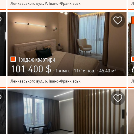
Ленкавського вул., 9, Івано-Франківськ
Л
Продаж квартири
101 400 $
· 1 кімн. ·
11
/
16
пов. · 45.40 м²
Ленкавського вул., 6, Івано-Франківськ
Л