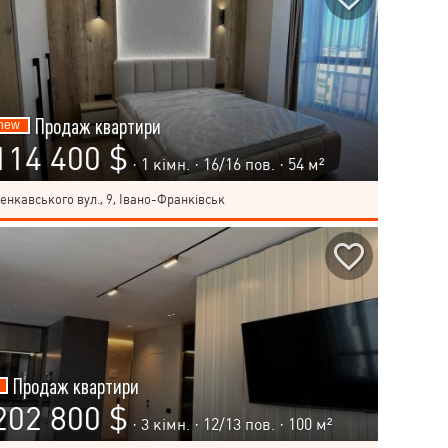
Продаж квартири
114 400 $
· 1 кімн. ·
16
/
16
пов. · 54 м²
енкавського вул., 9, Івано-Франківськ
Продаж квартири
202 800 $
· 3 кімн. ·
12
/
13
пов. · 100 м²