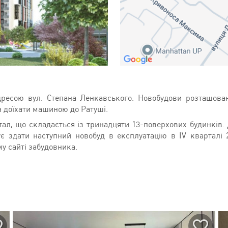
ресою вул. Степана Ленкавського. Новобудови розташован
н доїхати машиною до Ратуші.
ал, що складається із тринадцяти 13-поверхових будинків.
нує здати наступний новобуд в експлуатацію в IV кварталі 
у сайті забудовника.