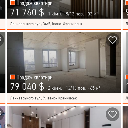
Продаж квартири
71 760 $
· 1 кімн. ·
8
/
13
пов. · 33 м²
Ленкавського вул., 34/5, Івано-Франківськ
Л
Продаж квартири
79 040 $
· 2 кімн. ·
13
/
13
пов. · 65 м²
Ленкавського вул., 9, Івано-Франківськ
Л