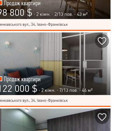
Продаж квартири
98 800 $
· 2 кімн. ·
2
/
13
пов. · 43 м²
енкавського вул., 34, Івано-Франківськ
Продаж квартири
122 000 $
· 2 кімн. ·
7
/
13
пов. · 46 м²
енкавського вул., 34, Івано-Франківськ