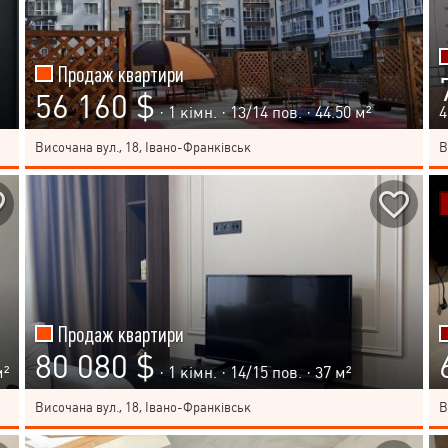
Продаж квартири
56 160 $
· 1 кімн. ·
13
/
14
пов. · 44.50 м²
4
Височана вул., 18, Івано-Франківськ
В
Продаж квартири
80 080 $
м²
· 1 кімн. ·
14
/
15
пов. · 37 м²
Височана вул., 18, Івано-Франківськ
В