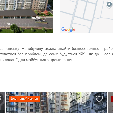
нківську. Новобудову можна знайти безпосередньо в район
туватися без проблем, де саме будується ЖК і як до нього 
сть локації для майбутнього проживання.
Без нашої комісії