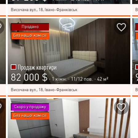
Височана вул., 18, Івано-Франківськ
В
Продано
Без нашої комісії
Продаж квартири
82 000 $
· 1 кімн. ·
11
/
12
пов. · 42 м²
Височана вул., 18, Івано-Франківськ
В
Скоро у продажу
Без нашої комісії