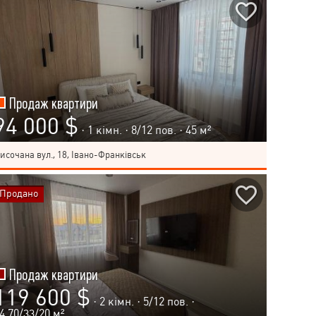
Продаж квартири
94 000 $
· 1 кімн. ·
8
/
12
пов. · 45 м²
исочана вул., 18, Івано-Франківськ
Продано
Продаж квартири
119 600 $
· 2 кімн. ·
5
/
12
пов. ·
4.70/33/20 м²