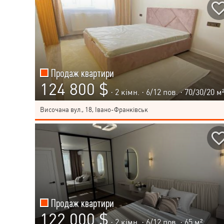
Продаж квартири
124 800 $
· 2 кімн. ·
6
/
12
пов. · 70/30/20 м
Височана вул., 18, Івано-Франківськ
Продаж квартири
122 000 $
· 2 кімн. ·
6
/
12
пов. · 65 м²