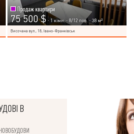
Продаж квартири
75 500 $
· 1 кімн. ·
8
/
12
пов. · 38 м²
Височана вул., 18, Івано-Франківськ
УДОВІ В
І НОВОБУДОВИ