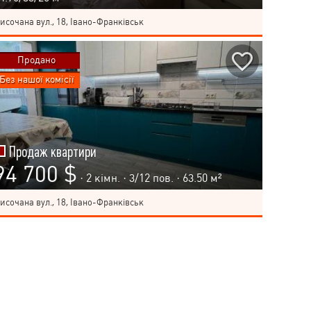
исочана вул., 18, Івано-Франківськ
Продано
Без нашої комісії
Продаж квартири
94 700 $
· 2 кімн. ·
3
/
12
пов. · 63.50 м²
исочана вул., 18, Івано-Франківськ