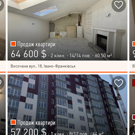
Продаж квартири
64 600 $
²
· 2 кімн. ·
14
/
14
пов. · 60.50 м²
Височана вул., 18, Івано-Франківськ
В
Продаж квартири
57 200 $
· 1 кімн. ·
8
/
12
пов. · 44 м²
6