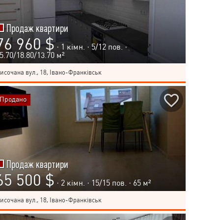
Продаж квартири
76 960 $
· 1 кімн. ·
5
/
12
пов. ·
5.70/18.80/13.70 м²
исочана вул., 18, Івано-Франківськ
Продано
Продаж квартири
65 500 $
· 2 кімн. ·
15
/
15
пов. · 65 м²
исочана вул., 18, Івано-Франківськ