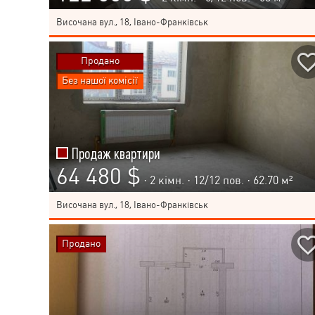
Височана вул., 18, Івано-Франківськ
Продано
Без нашої комісії
Продаж квартири
64 480 $
· 2 кімн. ·
12
/
12
пов. · 62.70 м²
Височана вул., 18, Івано-Франківськ
Продано