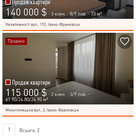
Продаж квартири
140 000 $
· 3 кімн. ·
8
/
9
пов. · 73 м²
Незалежності вул., 192, Івано-Франківськ
Продано
Продаж квартири
115 000 $
· 2 кімн. ·
3
/
9
пов. ·
61.90/24.80/24.90 м²
Микитинецька вул., 2, Івано-Франківськ
1
Всього:
2