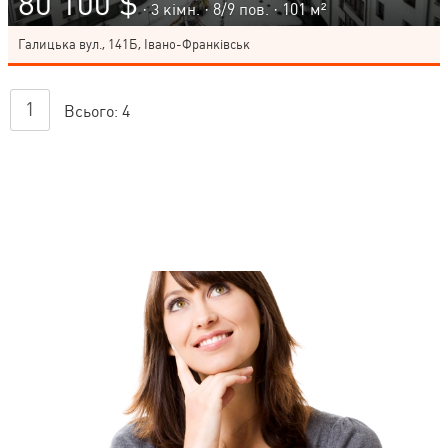
80 100 $
· 3 кімн. ·
8
/
9
пов. · 101 м²
Галицька вул., 141Б, Івано-Франківськ
1
Всього:
4