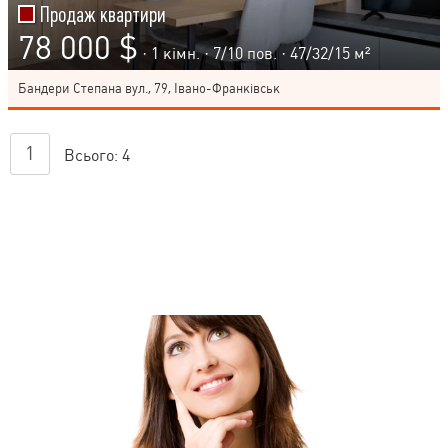
Продаж квартири
78 000 $
· 1 кімн. ·
7
/
10
пов. · 47/32/15 м²
Бандери Степана вул., 79, Івано-Франківськ
1
Всього:
4