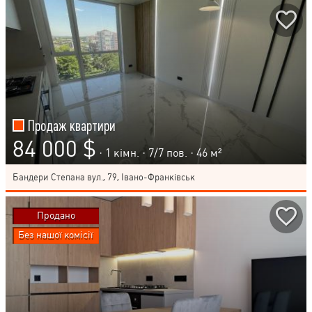
Продаж квартири
84 000 $
· 1 кімн. ·
7
/
7
пов. · 46 м²
Бандери Степана вул., 79, Івано-Франківськ
Продано
Без нашої комісії