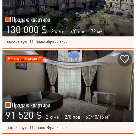
Продаж квартири
130 000 $
· 2 кімн. ·
3
/
8
пов. · 72 м²
Івасюка вул., 11, Івано-Франківськ
Без нашої комісії
Продаж квартири
91 520 $
· 2 кімн. ·
2
/
8
пов. · 63/40/16 м²
Івасюка вул., 11, Івано-Франківськ