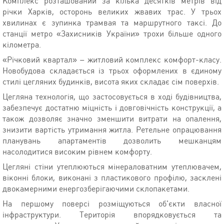
Комплекс розташований за кілька десятків метрів від
річки Харків, осторонь великих жвавих трас. У трьох
хвилинах є зупинка трамвая та маршрутного таксі. До
станції метро «Захисників України» трохи більше одного
кілометра.
«Річковий квартал» – житловий комплекс комфорт-класу.
Новобудова складається із трьох оформлених в єдиному
стилі цегляних будинків, висота яких складає сім поверхів.
Цегляна технологія, що застосовується в ході будівництва,
забезпечує достатню міцність і довговічність конструкції, а
також дозволяє значно зменшити витрати на опалення,
знизити вартість утримання житла. Ретельне опрацювання
планувань апартаментів дозволить мешканцям
насолодитися високим рівнем комфорту.
Цегляні стіни утеплюються мінераловатним утеплювачем,
віконні блоки, виконані з пластикового профілю, засклені
двокамерними енергозберігаючими склопакетами.
На першому поверсі розміщуються об'єкти власної
інфраструктури. Територія впорядковується та