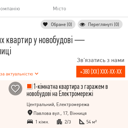
компанію
Місто
Обране (0)
Переглянуті (0)
х квартир у новобудові —
ниці
Зв'язатись з нами
+380 (XX) XXX-XX-XX
за актуальністю
1-кімнатна квартира з гаражем в
новобудові на Електромережі
Центральний, Електромережа
Павлова вул., 17, Вінниця
1 кімн.
2/3
54 м²