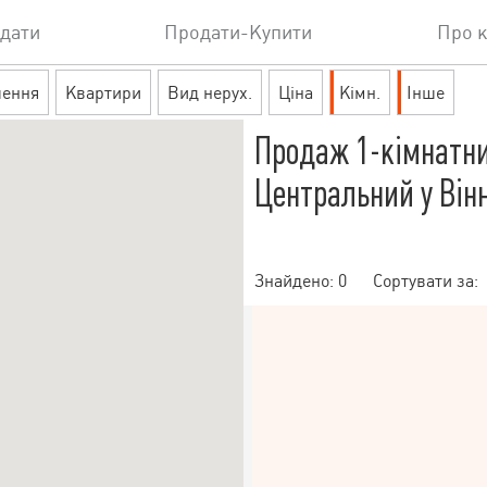
дати
Продати-Купити
Про 
шення
Квартири
Вид нерух.
Ціна
Кімн.
Інше
Продаж 1-кімнатни
Центральний у Він
Знайдено:
0
Сортувати за: