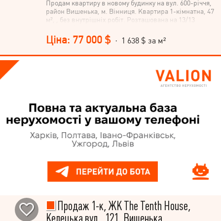
Продам квартиру в новому будинку на вул. 600-річчя,
район Вишенька, м. Вінниця. Квартира 1-кімнатна, 47
м², , без внутрішніх робіт. Розташована на 13/13
поверсі. Не втрачайте можливість стати власником
цієї затишної квартири в новобудові! Звертайтесь!
Ціна: 77 000 $
· 1 638 $ за м²
Продаж 1-к, ЖК Тhe Tenth House,
Келецька вул., 121, Вишенька