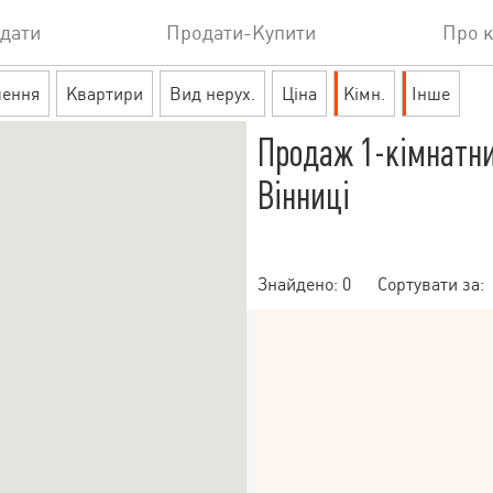
дати
Продати-Купити
Про 
шення
Квартири
Вид нерух.
Ціна
Кімн.
Інше
Продаж 1-кімнатни
Вінниці
Знайдено:
0
Сортувати за: