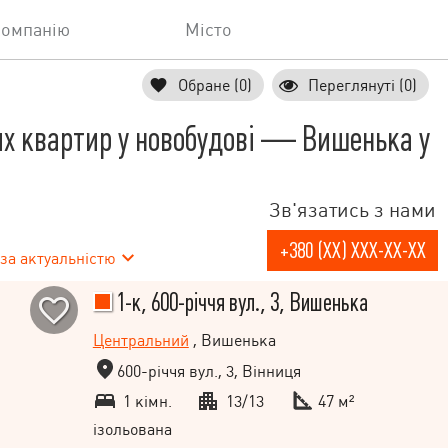
компанію
Місто
Обране (0)
Переглянуті (0)
х квартир у новобудові — Вишенька у
Зв'язатись з нами
+380 (XX) XXX-XX-XX
за актуальністю
1-к, 600-річчя вул., 3, Вишенька
Центральний
, Вишенька
600-річчя вул., 3, Вінниця
1 кімн.
13/13
47 м²
ізольована