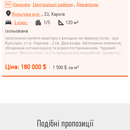
Наукова
Центральні райони
,
Держпром
Культури вул.
, 23, Харків
3 кімн.
1/5
120 м²
ізольована
пропонуємо купити квартиру з виходом на червону лінію - вул
Культури, ст.м. Наукова - 2 хв. Два входи. Автономне опалення,
обладнана сигналізацією та відеоспостереженням. Чудовий
ремонт. Висота стелі = 4,2 м Ідеально під медкабінет, юридичну
консультацію та інше. Телефонуйте!
Ціна: 180 000 $
· 1 500 $ за м²
Подібні пропозиції