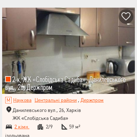
2-к, ЖК «Слобідська Садиба», Данилевського
вул., 26, Держпром
Наукова
Центральні райони
,
Держпром
Данилевського вул., 26, Харків
ЖК «Слобідська Садиба»
2 кімн.
2/9
59 м²
ізольована