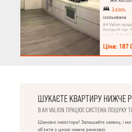
ЖК «Атол
3 кімн.
ізольована
АН Valion прод
Холодній горі.
по вул.П.Болбо
комплектація м
та дитячий сад
Ціна: 187 
магазини. Торг
ШУКАЄТЕ КВАРТИРУ НИЖЧЕ Р
В АН VALION ПРАЦЮЄ СИСТЕМА ПОШУКУ ТА
НАПИСАТИ
КЕРІВНИКОВІ
Шановні інвестори! Залишайте заявку, і ми
об’єкти з ціною нижче ринкової.