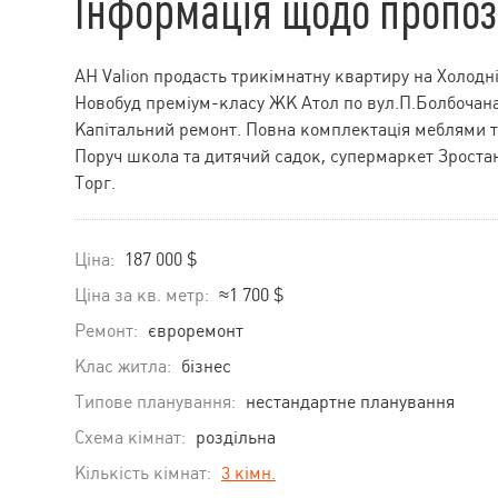
Інформація щодо пропоз
АН Valion продасть трикімнатну квартиру на Холодні
Новобуд преміум-класу ЖК Атол по вул.П.Болбочана
Капітальний ремонт. Повна комплектація меблями т
Поруч школа та дитячий садок, супермаркет Зроста
Торг.
Ціна:
187 000 $
Ціна за кв. метр:
≈1 700 $
Ремонт:
євроремонт
Клас житла:
бізнес
Типове планування:
нестандартне планування
Схема кімнат:
роздільна
Кількість кімнат:
3 кімн.