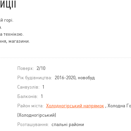
иції
й горі.
.
а технікою.
ння, магазини.
Поверх:
2/10
Рік будівництва:
2016-2020, новобуд
Санвузлів:
1
Балконів:
1
Район міста:
Холодногірський напрямок
, Холодна Г
(Холодногірський)
Розташування:
спальні райони