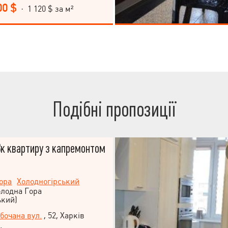
спорту. Документи в порядку
00 $
· 1 120 $ за м²
ої угоди! Квартира вільна!
ма! Телефонуйте!
Подібні пропозиції
к квартиру з капремонтом
ора
Холодногірський
олодна Гора
ький)
бочана вул.
, 52, Харків