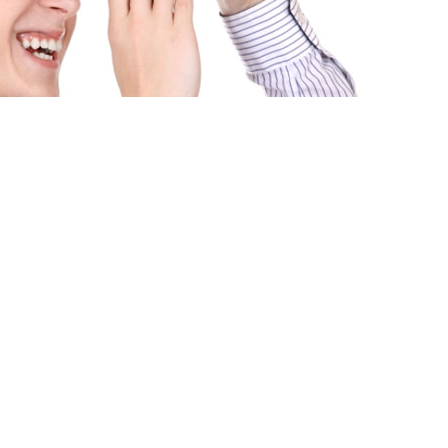
 ЗАДАЧІ «ПРОДАТИ» І
ЛАДНИМИ?
НЕ ЛИШЕ ЇХ ВИРІШАТЬ, АЛЕ Й ПРОВЕДУТЬ
Н ДЕНЬ.
і передбачувані бюджети, оперативне
 та максимальний комфорт від роботи з
ти