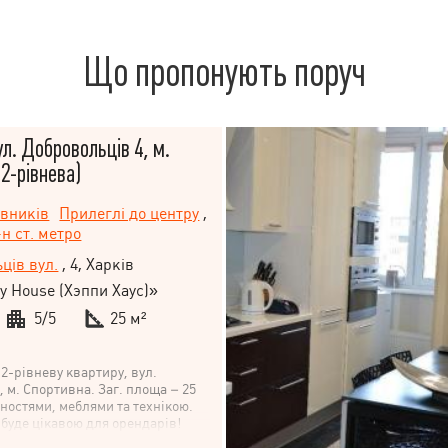
Що пропонують поруч
ул. Добровольців 4, м.
(2-рівнева)
івників
Прилеглі до центру
,
н ст. метро
ців вул.
, 4, Харків
 House (Хэппи Хаус)»
5/5
25 м²
2-рівневу квартиру, вул.
 м. Спортивна. Заг. площа – 25
учностями, меблями та технікою.
буде цікавою для орендарів!
ринок, автовокзал, парк, зупинки