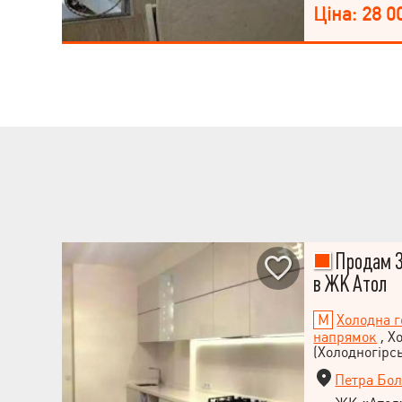
наземного тран
Ціна: 28 0
готові до швидк
Прописаних не
Продам 3
в ЖК Атол
Холодна г
напрямок
, Х
(Холодногірс
Петра Бол