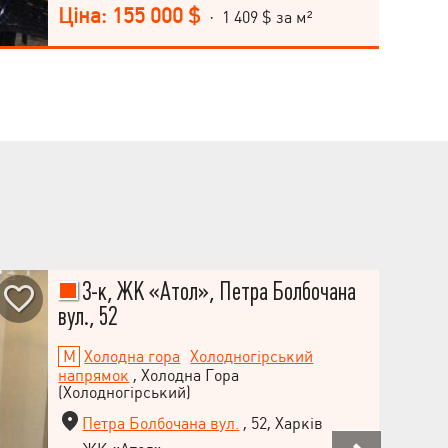
м2. Виконаний якісний авторський ремонт,
Ціна: 155 000 $
· 1 409 $ за м²
натуральні матеріали. Залишаються меблі та
техніка. Автономне опалення Формат: кухня-
їдальня 17 м2, три окремі кімнати. У будинку є
підземний паркінг. Телефонуйте!
3-к, ЖК «Атол», Петра Болбочана
вул., 52
Холодна гора
Холодногірський
напрямок
, Холодна Гора
(Холодногірський)
Петра Болбочана вул.
, 52, Харків