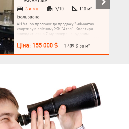
ЖК «Атол»
3 кімн.
7/10
110 м²
ізольована
АН Valion пропонує до продажу 3-кімнатну
квартиру в елітному ЖК "Атол". Квартира
знаходиться на 7-му поверсі із чудовим
панорамним краєвидом. Площа квартири 110
м2. Виконаний якісний авторський ремонт,
Ціна: 155 000 $
· 1 409 $ за м²
натуральні матеріали. Залишаються меблі та
техніка. Автономне опалення Формат: кухня-
їдальня 17 м2, три окремі кімнати. У будинку є
підземний паркінг. Телефонуйте!
Мова