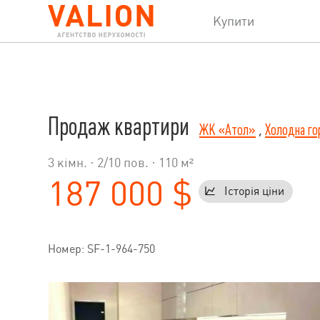
Купити
Продаж квартири
ЖК «Атол»
,
Холодна го
3 кімн. ·
2
/
10
пов. · 110 м²
187 000 $
Історія ціни
Номер: SF-1-964-750