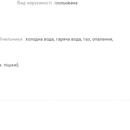
Вид нерухомості
ізольована
Лічильники:
холодна вода, гаряча вода, газ, опалення;
в. пішки);