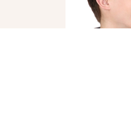
© 2019 – 2026 Valion real estate. Всі права захищені.
Plektan
— WEB-інтегровані системи управління ріелторськими компаніями
ВВАЖАЄТЕ СВОЇ
«КУПИТИ» СК
БРОКЕРИ АН VALION 
ОБИДВІ УГОДИ В ОДИ
Ми гарантуємо прозор
оформлення обох угод
нами.
Продати, щоб купи