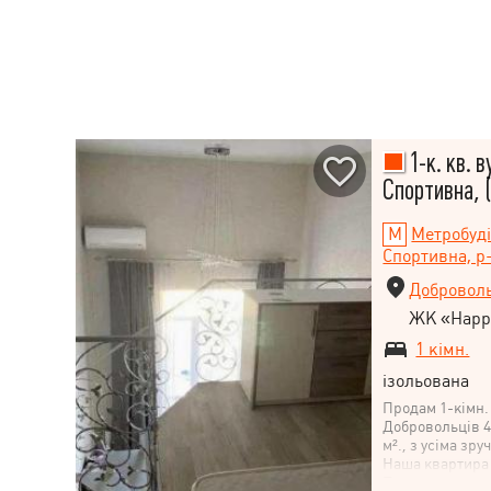
1-к. кв. в
Спортивна, 
Метробуд
Спортивна, р-
Доброволь
ЖК «Happy
1 кімн.
ізольована
Продам 1-кімн. 
Добровольців 4,
м²., з усіма зр
Наша квартира 
Поряд: метро, 