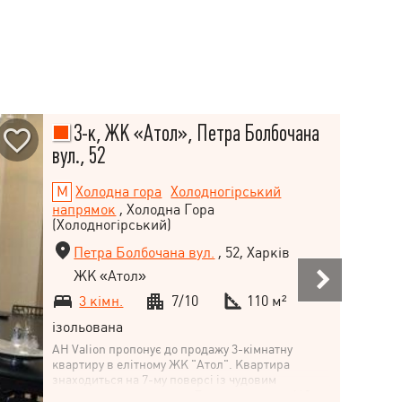
3-к, ЖК «Атол», Петра Болбочана
вул., 52
Холодна гора
Холодногірський
напрямок
, Холодна Гора
(Холодногірський)
Петра Болбочана вул.
, 52, Харків
ЖК «Атол»
3 кімн.
7/10
110 м²
ізольована
АН Valion пропонує до продажу 3-кімнатну
квартиру в елітному ЖК "Атол". Квартира
знаходиться на 7-му поверсі із чудовим
панорамним краєвидом. Площа квартири 110