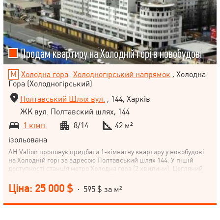
Продам квартиру на Холодній горі в новобудові
Холодна гора
Холодногірський напрямок
, Холодна
Гора (Холодногірський)
Полтавський Шлях вул.
, 144, Харків
ЖК вул. Полтавский шлях, 144
1 кімн.
8/14
42 м²
ізольована
АН Valion пропонує придбати 1-кімнатну квартиру у новобудові
на Холодній горі за адресою Полтавський шлях 144. У пішій
доступності станція метро Холодна гора (2 хвилини). Цегляний
будинок, вікна виходять надвір. Виконаний чорновий ремонт,
встановлена сантехніка (душ та санвузол), труби та батареї,
Ціна: 25 000 $
· 595 $ за м²
встановлені радіатори опалення. Проведено електропроводку по
всій квартирі. Залишилося зробити лише оздоблювальні роботи
для себе! Телефонуйте!