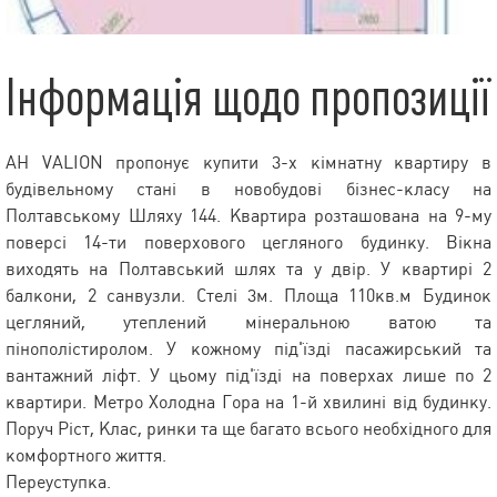
Інформація щодо пропозиції
АН VALION пропонує купити 3-х кімнатну квартиру в
будівельному стані в новобудові бізнес-класу на
Полтавському Шляху 144. Квартира розташована на 9-му
поверсі 14-ти поверхового цегляного будинку. Вікна
виходять на Полтавський шлях та у двір. У квартирі 2
балкони, 2 санвузли. Стелі 3м. Площа 110кв.м Будинок
цегляний, утеплений мінеральною ватою та
пінополістиролом. У кожному під'їзді пасажирський та
вантажний ліфт. У цьому під'їзді на поверхах лише по 2
квартири. Метро Холодна Гора на 1-й хвилині від будинку.
Поруч Ріст, Клас, ринки та ще багато всього необхідного для
комфортного життя.
Переуступка.