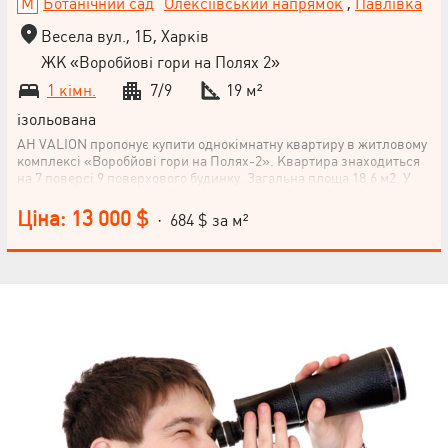
Ботанічний сад
Олексіївський напрямок
,
Павлівка
Весела вул., 1Б, Харків
ЖК «Воробйові гори на Полях 2»
1 кімн.
7/9
19 м²
ізольована
АН VALION пропонує купити однокімнатну квартиру в житловому
комплексі «Воробйові гори на Полях-2». Квартира знаходиться
на 7 поверсі 9 поверхового будинку. Загальна площа 18,6 м2. У
будинку вже мешкають. Вікна виходять на Рівер Таун.
Автостоянка, закритий двір з охороною. Житловий квартал у
Ціна: 13 000 $
· 684 $ за м²
районі Харкова з розвиненою інфраструктурою: тут поряд є
продуктові магазини, медичні та освітні заклади. До найближчої
школи можна дійти за 5 хвилин, до клініки “Екомед” та
супермаркету “Сільпо” – за 10 хвилин. Також за 5-6 хвилин на
машині, можна доїхати до метро "Ботанічний сад та метро
"Наукова". Переуступка прав. Телефонуйте! Відповімо на
запитання, покажемо квартиру.