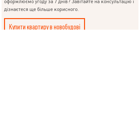
оформлюємо угоду за 7 днів? Завітайте на консультацію і
дізнаєтеся ще більше корисного.
© 2019 – 2026 Valion real estate. Всі права захищені.
Plektan
— WEB-інтегровані системи управління ріелторськими
компаніями
Купити квартиру в новобудові
ХОЧЕТЕ ПРОДАТИ КВАРТИРУ ШВИДКО?
АН VALION ПРОДАЄ НЕРУХОМІСТЬЗА 10 ДНІВ.