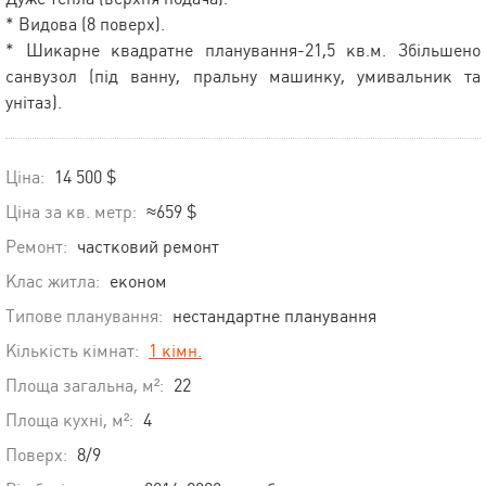
* Видова (8 поверх).
* Шикарне квадратне планування-21,5 кв.м. Збільшено
санвузол (під ванну, пральну машинку, умивальник та
унітаз).
Ціна:
14 500 $
Ціна за кв. метр:
≈659 $
Ремонт:
частковий ремонт
Клас житла:
економ
Типове планування:
нестандартне планування
Кількість кімнат:
1 кімн.
Площа загальна, м²:
22
Площа кухні, м²:
4
Поверх:
8/9