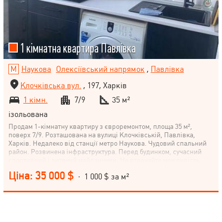
1 кімнатна квартира Павлівка
Наукова
Олексіївський напрямок
,
Павлівка
Клочківська вул.
, 197, Харків
1 кімн.
7/9
35 м²
ізольована
Продам 1-кімнатну квартиру з євроремонтом, площа 35 м²,
поверх 7/9. Розташована на вулиці Клочківській, Павлівка,
Харків. Недалеко від станції метро Наукова. Чудовий спальний
район. Розвинена інфраструктура. Перед будинком, сучасний
спортивний і дитячий майданчики. Не втрачайте можливість
придбати цю затишну квартиру!
Ціна: 35 000 $
· 1 000 $ за м²