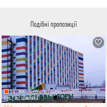
Подібні пропозиції
1-к, ЖК «Воробйові гори на Полях 2», Весела
вул., 1Б, Павлівка