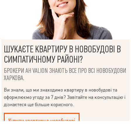
НАПИСАТИ
КЕРІВНИКОВІ
ШУКАЄТЕ КВАРТИРУ В НОВОБУДОВІ В
СИМПАТИЧНОМУ РАЙОНІ?
БРОКЕРИ АН VALION ЗНАЮТЬ ВСЕ ПРО ВСІ НОВОБУДОВИ
ХАРКОВА.
Мова
Ви знали, що ми знаходимо квартиру в новобудові та
оформлюємо угоду за 7 днів? Завітайте на консультацію і
© 2019 – 2026 Valion real estate. Всі права захищені.
дізнаєтеся ще більше корисного.
Plektan
— WEB-інтегровані системи управління ріелторськими
компаніями
Купити квартиру в новобудові