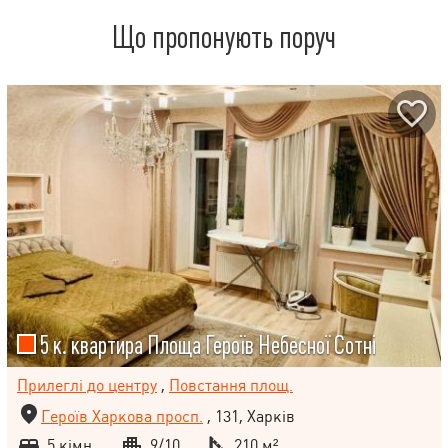
Що пропонують поруч
5 к. квартира Площа Героїв Небесної Сотні
Прилеглі до центру
,
Повстання площ.
Героїв Харкова просп.
, 131, Харків
5 кімн.
9/10
210 м²