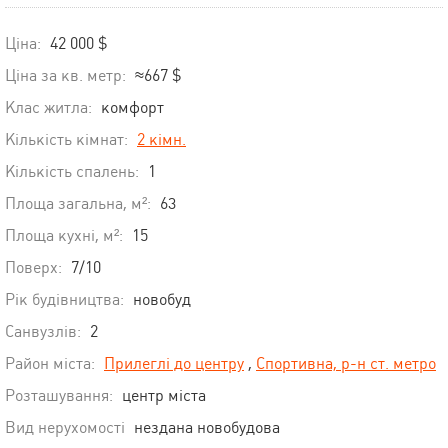
Ціна:
42 000 $
Ціна за кв. метр:
≈667 $
Клас житла:
комфорт
Кількість кімнат:
2 кімн.
Кількість спалень:
1
Площа загальна, м²:
63
Площа кухні, м²:
15
Поверх:
7/10
Рік будівництва:
новобуд
Санвузлів:
2
Район міста:
Прилеглі до центру
,
Спортивна, р-н ст. метро
Розташування:
центр міста
Вид нерухомості
нездана новобудова