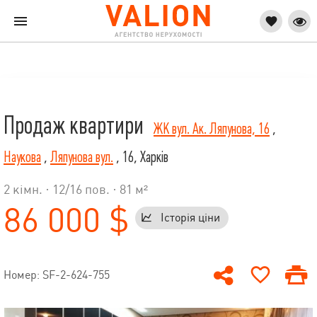
Продаж квартири
ЖК вул. Ак. Ляпунова, 16
,
Наукова
,
Ляпунова вул.
, 16, Харків
2 кімн. ·
12
/
16
пов. · 81 м²
86 000 $
Історія ціни
Номер: SF-2-624-755