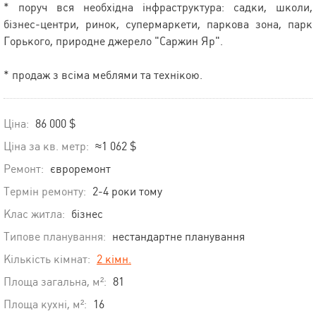
* поруч вся необхідна інфраструктура: садки, школи,
бізнес-центри, ринок, супермаркети, паркова зона, парк
Горького, природне джерело "Саржин Яр".
* продаж з всіма меблями та технікою.
Ціна:
86 000 $
Ціна за кв. метр:
≈1 062 $
Ремонт:
євроремонт
Термін ремонту:
2-4 роки тому
Клас житла:
бізнес
Типове планування:
нестандартне планування
Кількість кімнат:
2 кімн.
Площа загальна, м²:
81
Площа кухні, м²:
16