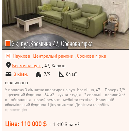
3 к, вул.Космічна,47, Соснова гірка
Наукова
Центральні райони
,
Соснова гірка
Космічна вул.
, 47, Харків
3 кімн.
7/9
84 м²
ізольована
У продажу 3 кімнатна квартира на вул. Космічна, 47. - Поверх 7/9
- цегляний будинок - 84 м2 - кухня-студія - 2 спальні - великий з/
в - вбиральня - новий ремонт - меблі та техніка - Колишній
обкомівський будинок. Ціну знижено! Дивіться та робіть
пропозицію.
Ціна: 110 000 $
· 1 310 $ за м²