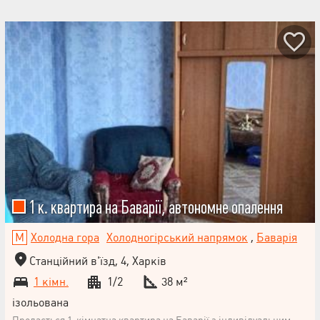
1 к. квартира на Баварії, автономне опалення
Холодна гора
Холодногірський напрямок
,
Баварія
Станційний в'їзд, 4, Харків
1 кімн.
1/2
38 м²
ізольована
Продається 1-кімнатна квартира на Баварії з індивідуальним