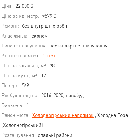
Ціна:
22 000 $
Ціна за кв. метр:
≈579 $
Ремонт:
без внутрішніх робіт
Клас житла:
економ
Типове планування:
нестандартне планування
Кількість кімнат:
1 кімн.
Площа загальна, м²:
38
Площа кухні, м²:
12
Поверх:
5/9
Рік будівництва:
2016-2020, новобуд
Балконів:
1
Район міста:
Холодногірський напрямок
, Холодна Гора
(Холодногірський)
Розташування:
спальні райони