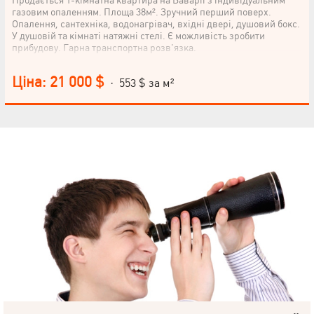
газовим опаленням. Площа 38м². Зручний перший поверх.
Опалення, сантехніка, водонагрівач, вхідні двері, душовий бокс.
У душовій та кімнаті натяжні стелі. Є можливість зробити
прибудову. Гарна транспортна розв'язка.
Ціна: 21 000 $
· 553 $ за м²
НАПИСАТИ
КЕРІВНИКОВІ
Мова
© 2019 – 2026 Valion real estate. Всі права захищені.
Plektan
— WEB-інтегровані системи управління ріелторськими