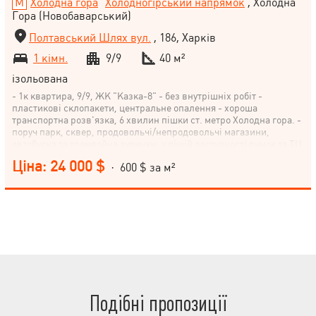
Холодна гора
Холодногірський напрямок
, Холодна
Гора (Новобаварський)
Полтавський Шлях вул.
, 186, Харків
1 кімн.
9/9
40 м²
ізольована
- 1к квартира, 9/9, ЖК "Казка-8" - без внутрішніх робіт -
пластикові склопакети, центральне опалення - хороша
транспортна розв'язка, 6 хвилин пішки ст. метро Холодна гора. -
поруч парк, сквер, продовольчі/непродовольчі магазини,
автобусна та трамвайна зупинки, у пішій доступності ринок та ТЦ
Ціна: 24 000 $
· 600 $ за м²
Подібні пропозиції