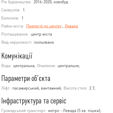
Рік будівництва:
2016-2020, новобуд
Санвузлів:
1
Балконів:
1
Район міста:
Прилеглі до центру
,
Левада
Розташування:
центр міста
Вид нерухомості
ізольована
Комунікації
Вода:
центральна;
Опалення:
центральне;
Параметри об’єкта
Ліфт:
пасажирський, вантажний;
Висота стелі:
2.7;
Інфраструктура та сервіс
Громадський транспорт:
метро - Левада (5 хв. пішки);