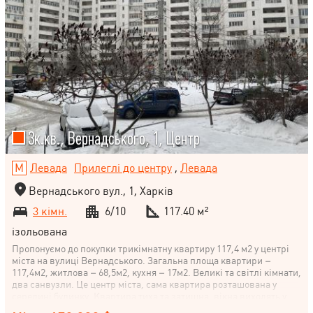
3к.кв., Вернадського, 1, Центр
Левада
Прилеглі до центру
,
Левада
Вернадського вул., 1, Харків
3 кімн.
6/10
117.40 м²
ізольована
Пропонуємо до покупки трикімнатну квартиру 117,4 м2 у центрі
міста на вулиці Вернадського. Загальна площа квартири –
117,4м2, житлова – 68,5м2, кухня – 17м2. Великі та світлі кімнати,
два санвузли. Це центр міста, сама квартира розташована у
середині будинку. Квартира тиха та затишна, вікна виходять у
двір. Будинок із цегли, квартира тепла. Сусіди порядні та