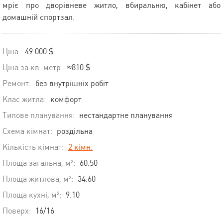
мріє про дворівневе житло, вбиральню, кабінет або
домашній спортзал.
Ціна:
49 000 $
Ціна за кв. метр:
≈810 $
Ремонт:
без внутрішніх робіт
Клас житла:
комфорт
Типове планування:
нестандартне планування
Схема кімнат:
роздільна
Кількість кімнат:
2 кімн.
Площа загальна, м²:
60.50
Площа житлова, м²:
34.60
Площа кухні, м²:
9.10
Поверх:
16/16