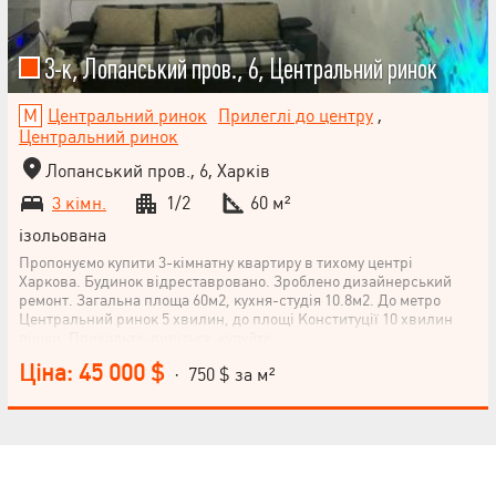
3-к, Лопанський пров., 6, Центральний ринок
Центральний ринок
Прилеглі до центру
,
Центральний ринок
Лопанський пров., 6, Харків
3 кімн.
1/2
60 м²
ізольована
Пропонуємо купити 3-кімнатну квартиру в тихому центрі
Харкова. Будинок відреставровано. Зроблено дизайнерський
ремонт. Загальна площа 60м2, кухня-студія 10.8м2. До метро
Центральний ринок 5 хвилин, до площі Конституції 10 хвилин
пішки. Приходьте-дивіться-купуйте.
Ціна: 45 000 $
· 750 $ за м²
НАПИСАТИ
КЕРІВНИКОВІ