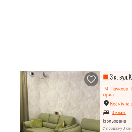
3 к, вул.
Наукова
гірка
Космічна 
3 кімн.
ізольована
У продажу 3 кім