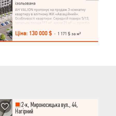
ізольована
АН VALION пропонує на продаж 3-кімнатну
квартиру в елітному ЖК «Авіаційний».
Особливості квартири: Середній поверх 5/13,
загальна площа 111 м², кухня 21 м² — простір
для комфортного проживання; Чудовий вид на
центр міста, що додає додаткової привабливості
Ціна: 130 000 $
· 1 171 $ за м²
та затишку; Будівельний стан — квартира
готова до ексклюзивного ремонту на ваш смак;
Підземний паркінг для зручності власників
автомобілів; До метро «Наукова» всього 10-15
хвилин пішки — зручна локація для швидкого
доступу до транспорту та інфраструктури міста.
Це ідеальний варіант для тих, хто хоче створити
квартиру своєї мрії в одному з найпрестижніших
житлових комплексів міста. Не втрачайте
можливість стати власником цієї чудової
квартири! Залишайте запит на перегляд!
2-к, Мироносицька вул., 44,
Нагірний