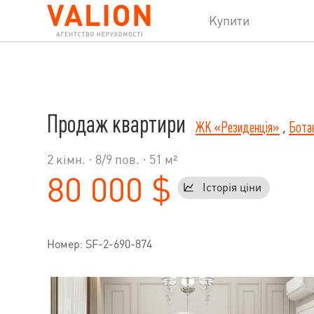
Купити
Продаж квартири
ЖК «Резиденція»
,
Ботан
2 кімн. ·
8
/
9
пов. · 51 м²
80 000 $
Історія ціни
Номер: SF-2-690-874