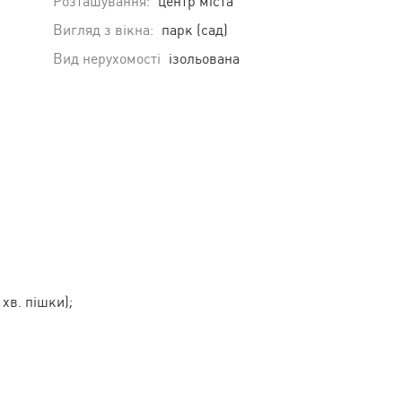
Розташування:
центр міста
Вигляд з вікна:
парк (сад)
Вид нерухомості
ізольована
 хв. пішки);