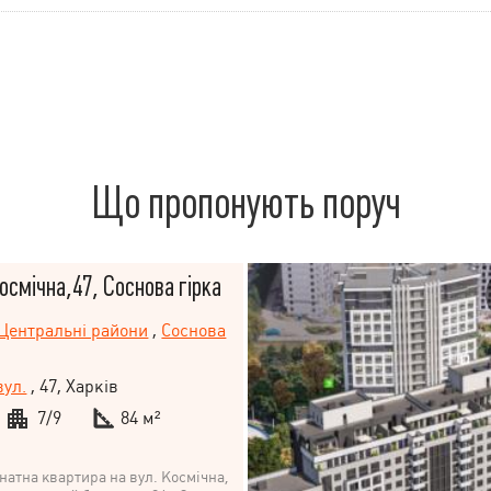
Що пропонують поруч
Космічна,47, Соснова гірка
Центральні райони
,
Соснова
вул.
, 47, Харків
7/9
84 м²
натна квартира на вул. Космічна,