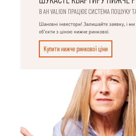
ШУКАЄТЕ КВАРТИРУ НИЖЧЕ Р
В АН VALION ПРАЦЮЄ СИСТЕМА ПОШУКУ ТА
Шановні інвестори! Залишайте заявку, і ми
об’єкти з ціною нижче ринкової.
Купити нижче ринкової ціни