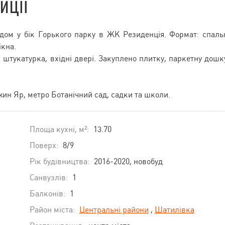
иції
дом у бік Горького парку в ЖК Резиденція. Формат: спаль
ікна.
 штукатурка, вхідні двері. Закуплено плитку, паркетну дошк
ржин Яр, метро Ботанічний сад, садки та школи.
Площа кухні, м²:
13.70
Поверх:
8/9
Рік будівництва:
2016-2020, новобуд
Санвузлів:
1
Балконів:
1
Район міста:
Центральні райони
,
Шатилівка