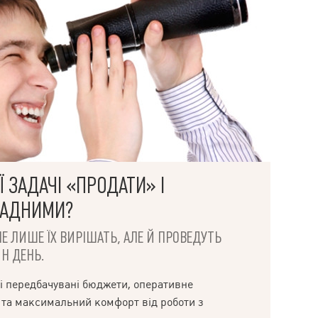
варіант як для проживання, так і під орендний
бізнес Не втрачайте можливість придбати
комфортне житло в самому серці Харкова.
Звертайтеся — з радістю покажемо квартиру!
 ЗАДАЧІ «ПРОДАТИ» І
ЛАДНИМИ?
НЕ ЛИШЕ ЇХ ВИРІШАТЬ, АЛЕ Й ПРОВЕДУТЬ
Н ДЕНЬ.
і передбачувані бюджети, оперативне
 та максимальний комфорт від роботи з