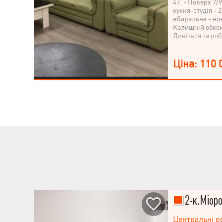
47. - Поверх 7/
кухня-студія - 
вбиральня - нов
Колишній обком
Дивіться та роб
Ціна: 110 
2-к.Міоро
Центральні р