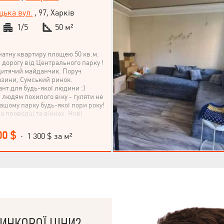
ька вул.
, 97, Харків
1/5
50 м²
натну квартиру площею 50 кв.м.
 дорогу від Центрального парку !
 дитячий майданчик. Поруч
азини, Сумський ринок.
нт для будь-якої людини :)
, людям похилого віку - гуляти не
 нашому парку будь-якої пори року!
а проводці та вікнах. Нові
яти нічого не потрібно. Кухня
Шафи та диван теж можна
00 $
· 1 300 $ за м²
аш розсуд. Гарний варіант під
нуйте, щоб домовитися про