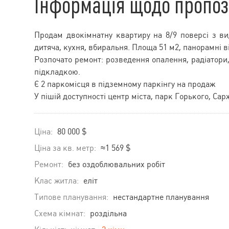
Інформація щодо пропоз
Продам двокімнатну квартиру на 8/9 поверсі з ви
дитяча, кухня, вбиральня. Площа 51 м2, панорамні в
Розпочато ремонт: розведення опалення, радіатори,
підкладкою.
Є 2 паркомісця в підземному паркінгу на продаж
У пішій доступності центр міста, парк Горького, Са
Ціна:
80 000 $
Ціна за кв. метр:
≈1 569 $
Ремонт:
без оздоблювальних робіт
Клас житла:
еліт
Типове планування:
нестандартне планування
Схема кімнат:
роздільна