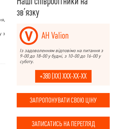
Наші співробітники на
зв’язку
ня,
АН Valion
у з
Із задоволенням відповімо на питання з
9-00 до 18-00 у будні, з 10-00 до 16-00 у
суботу.
+380 (XX) XXX-XX-XX
ЗАПРОПОНУВАТИ СВОЮ ЦІНУ
ЗАПИСАТИСЬ НА ПЕРЕГЛЯД