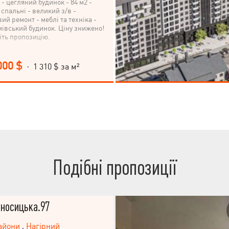
9 - цегляний будинок - 84 м2 -
2 спальні - великий з/в -
ий ремонт - меблі та техніка -
івський будинок. Ціну знижено!
іть пропозицію.
000 $
· 1 310 $ за м²
Подібні пропозиції
носицька.97
айони
,
Нагірний