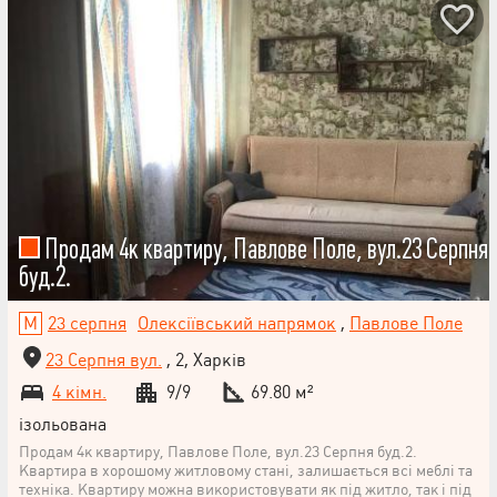
Продам 4к квартиру, Павлове Поле, вул.23 Серпня
буд.2.
23 серпня
Олексіївський напрямок
,
Павлове Поле
23 Серпня вул.
, 2, Харків
4 кімн.
9/9
69.80 м²
ізольована
Продам 4к квартиру, Павлове Поле, вул.23 Серпня буд.2.
Квартира в хорошому житловому стані, залишається всі меблі та
техніка. Квартиру можна використовувати як під житло, так і під