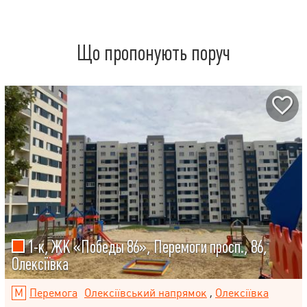
Що пропонують поруч
1-к, ЖК «Победы 86», Перемоги просп., 86,
Олексіївка
Перемога
Олексіївський напрямок
,
Олексіївка