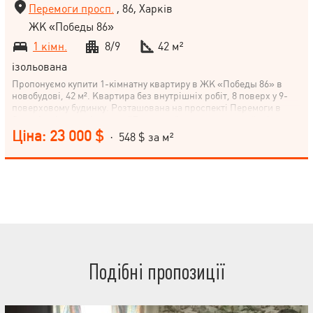
Перемоги просп.
, 86, Харків
ЖК «Победы 86»
1 кімн.
8/9
42 м²
ізольована
Пропонуємо купити 1-кімнатну квартиру в ЖК «Победы 86» в
новобудові, 42 м². Квартира без внутрішніх робіт, 8 поверх у 9-
поверховому будинку. Розташована на проспекті Перемоги в
Олексіївці, поруч із метро "Перемога", в спальному районі,
поблизу лісу. Кухня 11 м². Квартира економ-класу. Не втрачайте
Ціна: 23 000 $
· 548 $ за м²
можливість придбати це житло! Квартира чекає на свого нового
власника. Зателефонуйте нам вже сьогодні і домовимося про
перегляд.
Подібні пропозиції