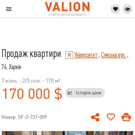
Продаж квартири
Університет
,
Сумська вул.
,
74, Харків
7 кімн. ·
2
/
5
пов. · 170 м²
170 000 $
Історія ціни
Номер: SF-2-737-009