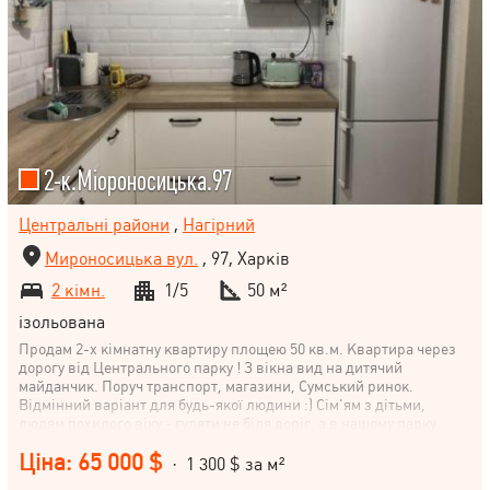
2-к.Міороносицька.97
Центральні райони
,
Нагірний
Мироносицька вул.
, 97, Харків
2 кімн.
1/5
50 м²
ізольована
Продам 2-х кімнатну квартиру площею 50 кв.м. Квартира через
дорогу від Центрального парку ! З вікна вид на дитячий
майданчик. Поруч транспорт, магазини, Сумський ринок.
Відмінний варіант для будь-якої людини :) Сім'ям з дітьми,
людям похилого віку - гуляти не біля доріг, а в нашому парку
будь-якої пори року! Не економили на проводці та вікнах. Нові
Ціна: 65 000 $
батареї. Доробляти нічого не потрібно. Кухня залишається. Шафи
· 1 300 $ за м²
та диван теж можна залишити, на Ваш розсуд. Гарний варіант