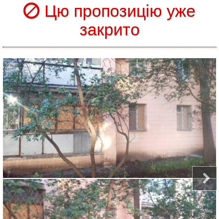
Цю пропозицію уже
закрито