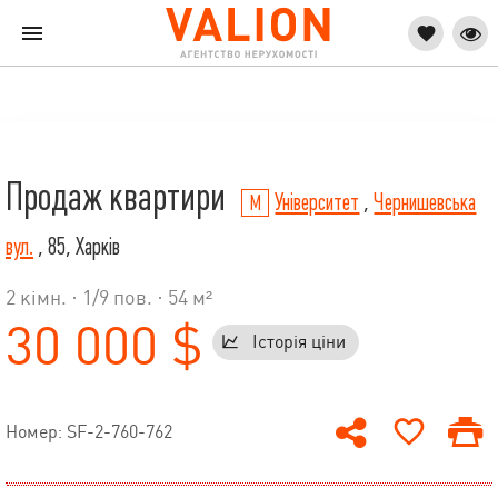
Продаж квартири
Університет
,
Чернишевська
вул.
, 85, Харків
2 кімн. ·
1
/
9
пов. · 54 м²
30 000 $
Історія ціни
Номер: SF-2-760-762