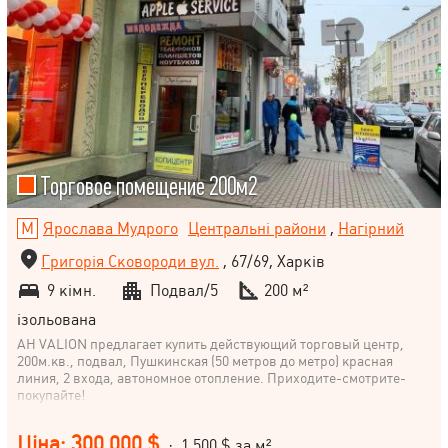
Торговое помещение 200м2
Ярослава Мудрого
Центральні райони
,
Нагірний
Григорія Сковороди вул.
, 67/69, Харків
9 кімн.
Подвал/5
200 м²
ізольована
АН VALION предлагает купить действующий торговый центр,
200м.кв., подвал, Пушкинская (50 метров до метро) красная
линия, 2 входа, автономное отопление. Приходите-смотрите-
покупайте!
Ціна: 300 000 $
· 1 500 $ за м²