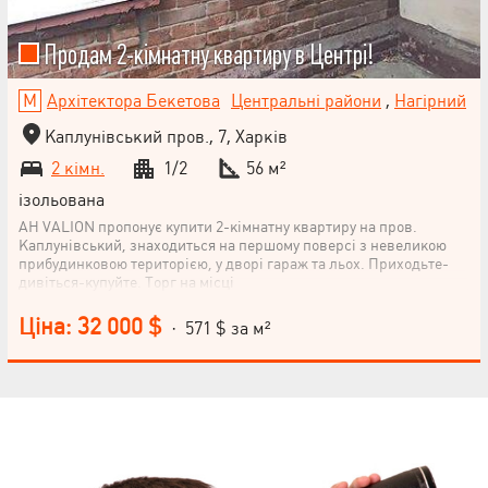
Продам 2-кімнатну квартиру в Центрі!
Архітектора Бекетова
Центральні райони
,
Нагірний
Каплунівський пров., 7, Харків
2 кімн.
1/2
56 м²
ізольована
АН VALION пропонує купити 2-кімнатну квартиру на пров.
Каплунівський, знаходиться на першому поверсі з невеликою
прибудинковою територією, у дворі гараж та льох. Приходьте-
дивіться-купуйте. Торг на місці
Ціна: 32 000 $
· 571 $ за м²