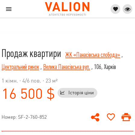
Продаж квартири
ЖК «Панасівська слобода»
,
Центральний ринок
,
Велика Панасівська вул.
, 106, Харків
1 кімн. ·
4
/
6
пов. · 23 м²
16 500 $
Історія ціни
Номер: SF-2-760-852