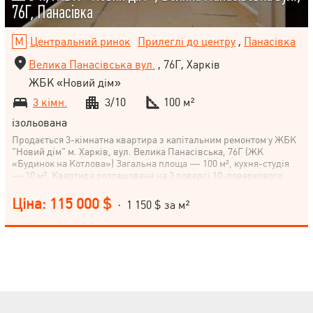
76Г, Панасівка
Центральний ринок
Прилеглі до центру
,
Панасівка
Велика Панасівська вул.
, 76Г, Харків
ЖБК «Новий дім»
3 кімн.
3/10
100 м²
ізольована
Продається 3-кімнатна квартира з капітальним ремонтом у ЖБК
"Новий дім" м. Харків, вул. Велика Панасівська, 76Г (ЖК
«Будинок на Котлова») Загальна площа — 100 м², кухня-студія
— 10 м². Квартира розташована на 3 поверсі 10-поверхового
будинку. Будинок повністю зданий в експлуатацію, теплий і
побудований із якісних матеріалів. Характеристика комплексу:
Ціна: 115 000 $
· 1 150 $ за м²
Закрита територія Власна котельня Відеоспостереження у дворі
Великий дитячий майданчик Дворівневий критий паркінг +
гостьові місця біля під’їзду Власна служба охорони та ОСББ ЖК
розташований у Холодногірському районі, поруч метро
«Вокзальна», «Південний вокзал», «Центральний ринок»,
«Держпром» — до 15 хвилин пішки. Поруч: спортивний
комплекс із басейном, школа, дитяча лікарня, магазини та інша
міська інфраструктура. Планування та внутрішній простір:
Просторий коридор Гостьовий санвузол при вході Кухня-студія