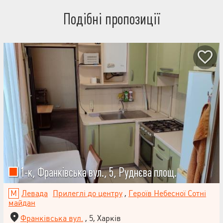
та вітальня з каміном Балкон із панорамними безпечними
вікнами Затишна спальня та дитяча кімната Поруч —
Подібні пропозиції
господарська душова та ванна кімната Квартира має актуальний
дизайн-проєкт — продумано все до дрібниць: від розеток до
вимикачів. Стан та оздоблення: Ремонт виконаний із
високоякісних екологічних матеріалів Якісні склопакети та
сантехніка Дизайнерські фотошпалери (індивідуальне
замовлення) Тепла підлога — від системи опалення та
додаткова електрична Повністю готова до заселення Стильний,
комфортний і якісно виконаний простір для життя. Не втрачайте
можливість стати власником цієї просторої квартири у центрі
Харкова. Телефонуйте, щоб домовитись про перегляд. Торг
доречний.
1-к, Франківська вул., 5, Руднєва площ.
Левада
Прилеглі до центру
,
Героїв Небесної Сотні
майдан
Франківська вул.
, 5, Харків