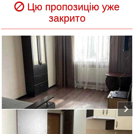
Цю пропозицію уже
закрито