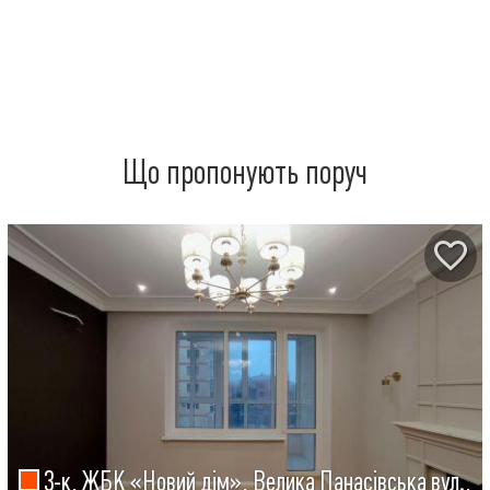
Що пропонують поруч
3-к, ЖБК «Новий дім», Велика Панасівська вул.,