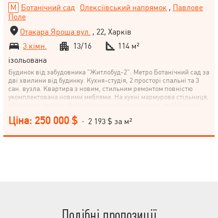
Ботанічний сад
Олексіївський напрямок
,
Павлове
Поле
Отакара Яроша вул.
, 22, Харків
3 кімн.
13/16
114 м²
ізольована
Будинок від забудовника "Житлобуд-2". Метро Ботанічний сад за
дві хвилини від будинку. Кухня-студія, 2 просторі спальні та 3
сан. вузла. Квартира з новим, стильним ремонтом повністю
укомплектована новими меблями. На кухні мармурова стільниця,
вбудована техніка. Всі меблі та техніка залишається. У будинку
консьєрж та відеоспостереження на поверсі. Так само є 2
Ціна: 250 000 $
· 2 193 $ за м²
паркувальних місця в закритому паркінгу, що охороняється.
Подібні пропозиції