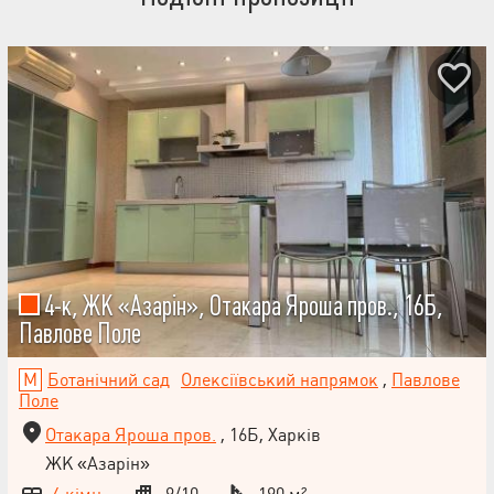
4-к, ЖК «Азарін», Отакара Яроша пров., 16Б,
Павлове Поле
Ботанічний сад
Олексіївський напрямок
,
Павлове
Поле
Отакара Яроша пров.
, 16Б, Харків
ЖК «Азарін»