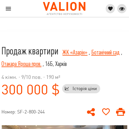
Продаж квартири
ЖК «Азарін»
,
Ботанічний сад
,
Отакара Яроша пров.
, 16Б, Харків
4 кімн. ·
9
/
10
пов. · 190 м²
300 000 $
Історія ціни
Номер: SF-2-800-244