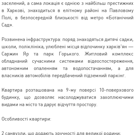
заселений, а сама локація є однією з найбільш престижних
в Харкові, знаходиться в елітному районі на Павловому
Полі, в безпосередній близькості від метро «Ботанічний
Сад».
Розвинена інфраструктура: поряд знаходяться дитячі садки,
школи, поліклініка, улюблені місця відпочинку харків'ян —
Саржин Яр та парк Горького. Житловий комплекс
обладнаний сучасними системами відеоспостереження,
автономним опаленням та водопостачанням, а для
власників автомобілів передбачений підземний паркінг.
Квартира розташована на 9-му поверсі 10-поверхового
будинку, що дозволяє насолоджуватися захоплюючими
видами на місто та дарує відчуття простору.
Особливості квартири:
2 санвузли, що додають зручності для великої родини;