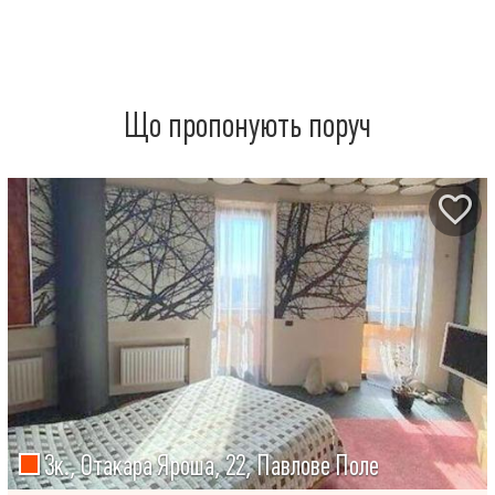
Що пропонують поруч
3к., Отакара Яроша, 22, Павлове Поле