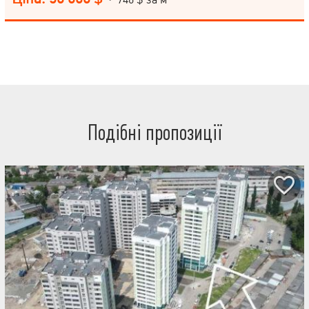
чудовий краєвид на зелений парк, з іншого боку видно панораму
всього міста. * Зручна транспортна розв'язка, неподалік метро
Барабашово. *Відмінна інфраструктура - у дворі дитячий
майданчик, неподалік дитячий садок та школа, парк Перемоги з
фонтанами, тенісними кортами, футбольним полем, дитячими
зоною відпочинку.З іншого боку парку знаходиться дитячий
міський палац з гуртками, спортивними секціями та басейном
для дітей та дорослих, ТРК Україна, кінотеатр Кіноланд,
салтовський ринок, спортивні клуби «Територія Fitness” та
«Малібу».- 6-а поліклініка ). Поруч парковка, що охороняється
(350 м).
Подібні пропозиції