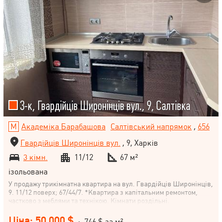
3-к, Гвардійців Широнінців вул., 9, Салтівка
Академіка Барабашова
Салтівський напрямок
,
656
Гвардійців Широнінців вул.
, 9, Харків
3 кімн.
11/12
67 м²
ізольована
У продажу трикімнатна квартира на вул. Гвардійців Широнінців,
9. 11/12 поверх; 67/44/7. *Квартира з капітальним ремонтом,
частково з меблями та технікою. Кімнати роздільні.
Металопластикові вікна, два кондиціонери, паркет, лічильники
води(для гарячї води чотиритарифний). * З вікон відкривається
Ціна: 50 000 $
· 746 $ за м²