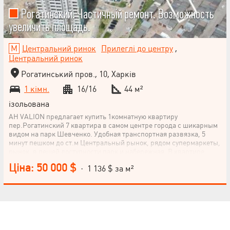
Рогатинский. Частичньій ремонт. Возможность
увеличить площадь.
Центральний ринок
Прилеглі до центру
,
Центральний ринок
Рогатинський пров., 10, Харків
1 кімн.
16/16
44 м²
ізольована
АН VALION предлагает купить 1комнатную квартиру
пер.Рогатинский 7 квартира в самом центре города с шикарным
видом на парк Шевченко. Удобная транспортная развязка, 5
минут пешком до ст.м Центральный рынок, рядом супермаркеты,
рынок, в пешей доступности парк и набережная. В квартире
выполнен частично ремонт. Выполнены черновые работы.
Ціна: 50 000 $
· 1 136 $ за м²
Положена кафельная плитка. Утеплен балкон. Есть уникальная
возможность увеличить площадь квартиры в два раза,
посредством выкупа тех.этажа (соседи уже так сделали). Дом уже
сдан и заселён.
НАПИСАТИ
КЕРІВНИКОВІ