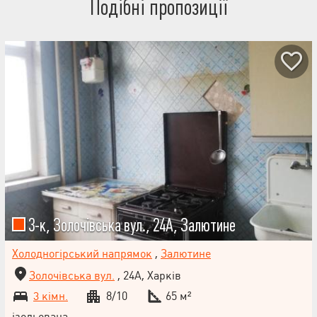
Подібні пропозиції
3-к, Золочівська вул., 24А, Залютине
Холодногірський напрямок
,
Залютине
Золочівська вул.
, 24А, Харків
3 кімн.
8/10
65 м²
ізольована