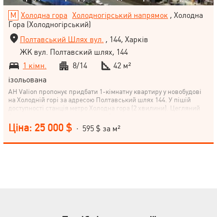
Холодна гора
Холодногірський напрямок
, Холодна
Гора (Холодногірський)
Полтавський Шлях вул.
, 144, Харків
ЖК вул. Полтавский шлях, 144
1 кімн.
8/14
42 м²
ізольована
АН Valion пропонує придбати 1-кімнатну квартиру у новобудові
на Холодній горі за адресою Полтавський шлях 144. У пішій
доступності станція метро Холодна гора (2 хвилини). Цегляний
будинок, вікна виходять надвір. Виконаний чорновий ремонт,
встановлена сантехніка (душ та санвузол), труби та батареї,
Ціна: 25 000 $
· 595 $ за м²
встановлені радіатори опалення. Проведено електропроводку по
всій квартирі. Залишилося зробити лише оздоблювальні роботи
для себе! Телефонуйте!