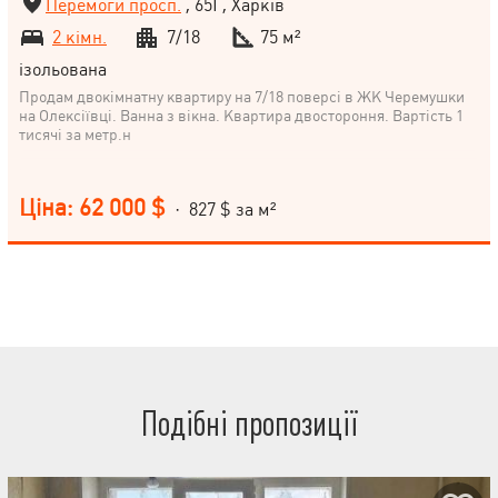
Перемоги просп.
, 65Г, Харків
2 кімн.
7/18
75 м²
ізольована
Продам двокімнатну квартиру на 7/18 поверсі в ЖК Черемушки
на Олексіївці. Ванна з вікна. Квартира двостороння. Вартість 1
тисячі за метр.н
Ціна: 62 000 $
· 827 $ за м²
Подібні пропозиції