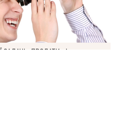
Мова
 ЗАДАЧІ «ПРОДАТИ» І
ЛАДНИМИ?
НЕ ЛИШЕ ЇХ ВИРІШАТЬ, АЛЕ Й ПРОВЕДУТЬ
Н ДЕНЬ.
і передбачувані бюджети, оперативне
 та максимальний комфорт від роботи з
ти