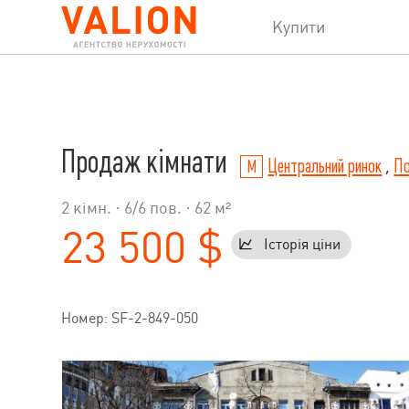
Купити
Продаж кімнати
Центральний ринок
,
По
2 кімн. ·
6
/
6
пов. · 62 м²
23 500 $
Історія ціни
Номер: SF-2-849-050