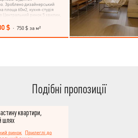
но. Зроблено дизайнерський
на площа 60м2, кухня-студія
ро Центральний ринок 5 хвилин,
итуції 10 хвилин пішки.
ться-купуйте.
00 $
· 750 $ за м²
Подібні пропозиції
астину квартири,
й шлях
ний ринок
Прилеглі до