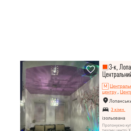
3-к, Лопа
Центральний
Централь
центру
,
Цент
Лопанськи
3 кімн.
ізольована
Пропонуємо куп
тихому центрі 