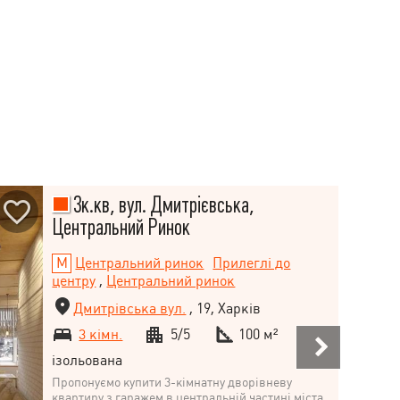
3к.кв, вул. Дмитрієвська,
Центральний Ринок
Центральний ринок
Прилеглі до
центру
,
Центральний ринок
Дмитрівська вул.
, 19, Харків
3 кімн.
5/5
100 м²
ізольована
Пропонуємо купити 3-кімнатну дворівневу
квартиру з гаражем в центральній частині міста