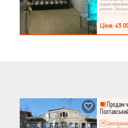
відреставрова
ремонт. Загаль
10.8м2. До мет
до площі Конст
Приходьте-диві
Ціна: 45 0
Продам ч
Полтавськи
Централь