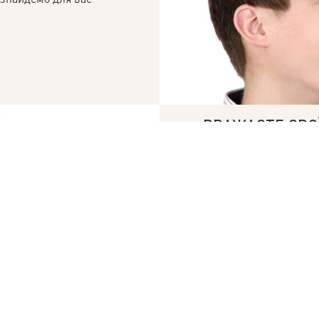
© 2019 – 2026 Valion real estate. Всі права захищені.
Plektan
— WEB-інтегровані системи управління ріелторськими компаніями
ВВАЖАЄТЕ СВОЇ
«КУПИТИ» СК
БРОКЕРИ АН VALION 
ОБИДВІ УГОДИ В ОДИ
Ми гарантуємо прозор
оформлення обох угод
нами.
Продати, щоб купи