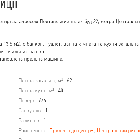
иції
ртирі за адресою Полтавський шлях буд.22, метро Централь
 13,5 м2, є балкон. Туалет, ванна кімната та кухня загальна
ій лічильник на світ.
встановлена пральна машина.
Площа загальна, м²:
62
Площа кухні, м²:
40
Поверх:
6/6
Санвузлів:
1
Балконів:
1
Район міста:
Прилеглі до центру
,
Центральний рино