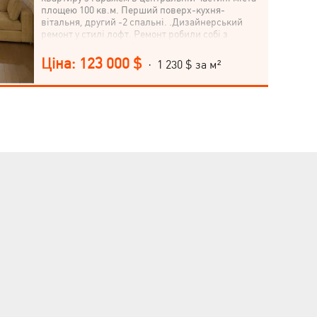
площею 100 кв.м. Перший поверх-кухня-
вітальня, другий -2 спальні. .Дизайнерський
ремонт у стилі лофт. Ремонт робили собі з
якісних матеріалів. Автономне опалення, на
першому поверсі тепла підлога. Стіни -
Ціна: 123 000 $
· 1 230 $ за м²
декоративна штукатурка, підлога керамограніт,
в санвузлі стіни виготовлені з декоративної
шкіри, сантехніка вся французька, 25 років
гарантії. Інверторний кондиціонер на першому
поверсі. Сходи виготовлені з натурального
дерева-ясен. Другий поверх повністю
екологічний: стіни, підлога та стеля у дереві. У
всіх кімнатах кондиціонери, провідне
розведення під інтернет та ТБ. У санвузлі на 2
поверсі плитка. Встановлено вбудовані шафи,
дизайнерське освітлення. Двері «Папа Карло».
Встановлено сигналізацію та відео
спостереження. Затишна квартира. Двір
закритий.