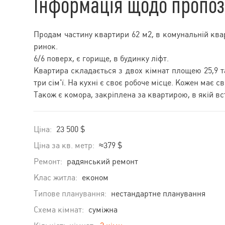
Інформація щодо пропоз
Продам частину квартири 62 м2, в комунальній ква
ринок.
6/6 поверх, є горище, в будинку ліфт.
Квартира складається з двох кімнат площею 25,9 та
три сім'ї. На кухні є своє робоче місце. Кожен має св
Також є комора, закріплена за квартирою, в якій 
Ціна:
23 500 $
Ціна за кв. метр:
≈379 $
Ремонт:
радянський ремонт
Клас житла:
економ
Типове планування:
нестандартне планування
Схема кімнат:
суміжна