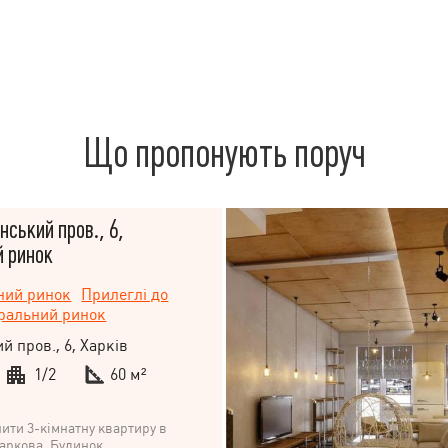
Що пропонують поруч
нський пров., 6,
 ринок
ний ринок
Прилеглі до
ральний ринок
й пров., 6, Харків
1/2
60 м²
ити 3-кімнатну квартиру в
Харкова. Будинок