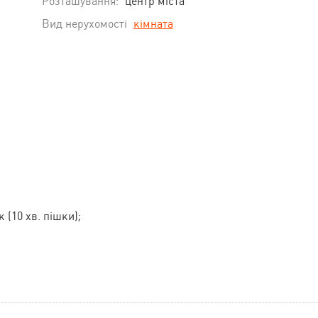
Розташування:
центр міста
Вид нерухомості
кімната
 (10 хв. пішки);