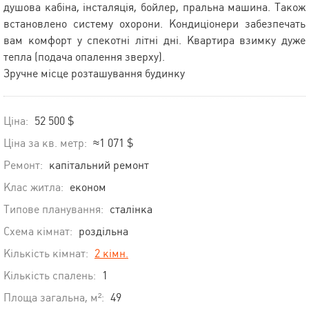
душова кабіна, інсталяція, бойлер, пральна машина. Також
встановлено систему охорони. Кондиціонери забезпечать
вам комфорт у спекотні літні дні. Квартира взимку дуже
тепла (подача опалення зверху).
Зручне місце розташування будинку
Ціна:
52 500 $
Ціна за кв. метр:
≈1 071 $
Ремонт:
капітальний ремонт
Клас житла:
економ
Типове планування:
сталінка
Схема кімнат:
роздільна
Кількість кімнат:
2 кімн.
Кількість спалень:
1
Площа загальна, м²:
49