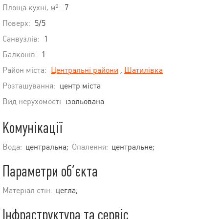
Площа кухні, м²:
7
Поверх:
5/5
Санвузлів:
1
Балконів:
1
Район міста:
Центральні райони
,
Шатилівка
Розташування:
центр міста
Вид нерухомості
ізольована
Комунікації
Вода:
центральна;
Опалення:
центральне;
Параметри об’єкта
Матеріал стін:
цегла;
Інфраструктура та сервіс