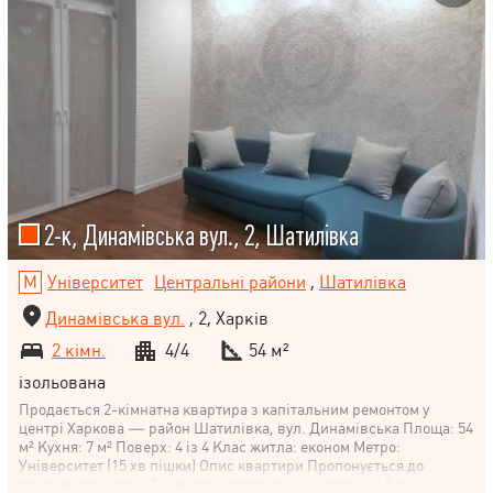
2-к, Динамівська вул., 2, Шатилівка
Університет
Центральні райони
,
Шатилівка
Динамівська вул.
, 2, Харків
2 кімн.
4/4
54 м²
ізольована
Продається 2-кімнатна квартира з капітальним ремонтом у
центрі Харкова — район Шатилівка, вул. Динамівська Площа: 54
м² Кухня: 7 м² Поверх: 4 із 4 Клас житла: економ Метро:
Університет (15 хв пішки) Опис квартири Пропонується до
продажу простора 2-кімнатна квартира в цегляному будинку з