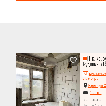
комфортний ра
інфраструктура
спорту", супер
"Сільпо", Кільк
державні та при
Юр'єва, Палац 
для старту. У б
1-к. кв. в
Будинки, єВ
Армійськ
ст. метро
Бригади Х
1 кімн.
ізольована
НАПИСАТИ
Продам 1-кімн.