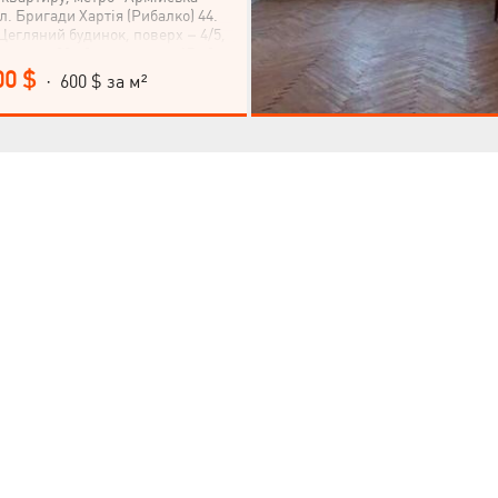
ул. Бригади Хартія (Рибалко) 44.
Цегляний будинок, поверх – 4/5,
площа – 30 м²., житлова – 17 м².,
вартира без ремонту, але світла і
00 $
· 600 $ за м²
упермаркет. Квартира вільна,
ті, тільки продаж. Можна
ртифікатом єВідновлення! (У разі
© 2019 – 2026 Valion real estate. Всі права захищені.
мості за сертифікатом, покупцям
тації, супровід та допомогу в
Plektan
— WEB-інтегровані системи управління ріелторськими компаніями
д).
ИНКОВОЇ ЦІНИ?
КИХ ОБ’ЄКТІВ.
 знайдемо для вас