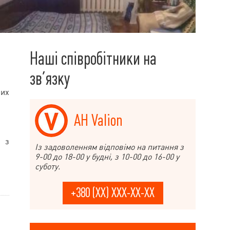
Наші співробітники на
зв’язку
ких
АН Valion
и з
Із задоволенням відповімо на питання з
9-00 до 18-00 у будні, з 10-00 до 16-00 у
суботу.
+380 (XX) XXX-XX-XX