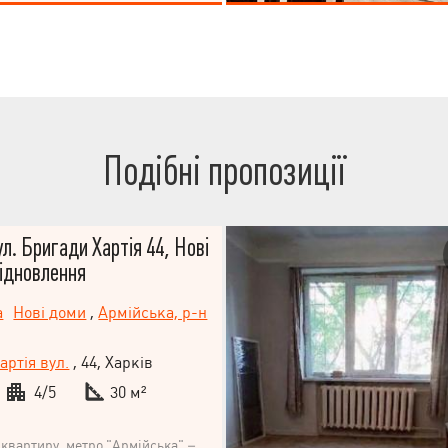
йон для проживання, розвинена
. Поруч станція метро "Палац
маркети "Клас", "Зростання",
а шкіл і дитсадків, поліклініки
ватні (Онклінік), ринок, парк
спорту. Дуже хороший варіант
удинку живуть сімейні порядні
Подібні пропозиції
ул. Бригади Хартія 44, Нові
ідновлення
а
Нові доми
,
Армійська, р-н
артія вул.
, 44, Харків
4/5
30 м²
 квартиру, метро "Армійська" –