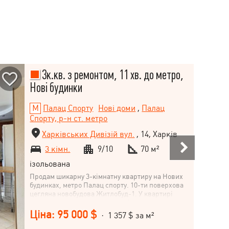
3к.кв. з ремонтом, 11 хв. до метро,
Нові будинки
Палац Спорту
Нові доми
,
Палац
Спорту, р-н ст. метро
Харківських Дивізій вул.
, 14, Харків
3 кімн.
9/10
70 м²
ізольована
Продам шикарну 3-кімнатну квартиру на Нових
будинках, метро Палац спорту. 10-ти поверхова
цегляна новобудова Житлобуд-1. У квартирі
виконано капітальний ремонт із
переплануванням та заміною всіх комунікацій.
Ціна: 95 000 $
· 1 357 $ за м²
Двері та коробки з дерева цінних порід.
Повністю укомплектована меблями та технікою.