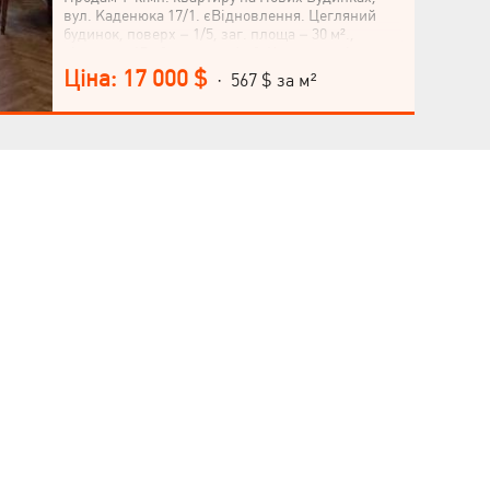
Мова
вул. Каденюка 17/1. єВідновлення. Цегляний
будинок, поверх – 1/5, заг. площа – 30 м².,
кімната – 17 м²., кухня – 6 м². Квартира під
ремонт, нові вікна, двері. Спокійний район із
Ціна: 17 000 $
· 567 $ за м²
розвиненою інфраструктурою, поруч: магазини,
школи, дитячі садки, парк, транспортна
розв’язка. Метро "Палац Спорту" – 17 хв. пішки.
Квартира вільна, документи готові, торг. Можна
придбати за сертифікатом єВідновлення! (У разі
купівлі нерухомості за сертифікатом, покупцям
надаємо консультації, супровід та допомогу в
оформленні угод).