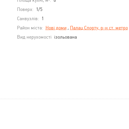
Площа кухні, м²:
6
Поверх:
1/5
Санвузлів:
1
Район міста:
Нові доми
,
Палац Спорту, р-н ст. метро
Вид нерухомості
ізольована