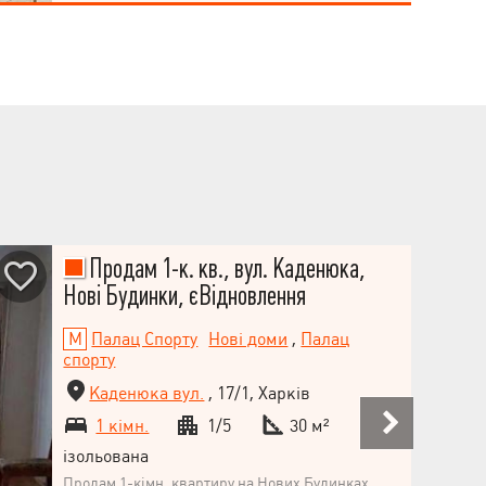
Закритий тамбур на дві квартири. Документи в
порядку. Показ у зручний час.
Продам 1-к. кв., вул. Каденюка,
Нові Будинки, єВідновлення
Палац Спорту
Нові доми
,
Палац
спорту
Каденюка вул.
, 17/1, Харків
1 кімн.
1/5
30 м²
ізольована
Продам 1-кімн. квартиру на Нових Будинках,