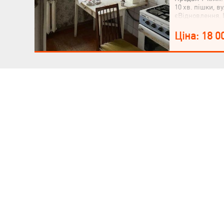
10 хв. пішки, в
КЕРІВНИКОВІ
єВідновлення. 
не кутова, заг. 
кухня – 6 м². К
Ціна: 18 0
тепла. Поруч с
власники у міс
придбати за се
купівлі нерухо
надаємо консуль
оформленні уго
ШУКАЄТЕ КВАРТИРУ НИЖЧЕ Р
В АН VALION ПРАЦЮЄ СИСТЕМА ПОШУКУ ТА
Шановні інвестори! Залишайте заявку, і ми
об’єкти з ціною нижче ринкової.
Купити нижче ринкової ціни