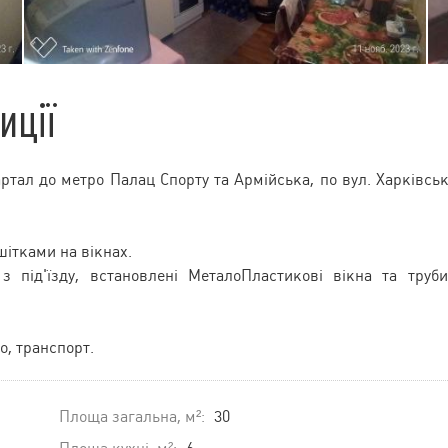
иції
ртал до метро Палац Спорту та Армійська, по вул. Харківсь
ітками на вікнах.
з під'їзду, встановлені МеталоПластикові вікна та труб
о, транспорт.
Площа загальна, м²:
30