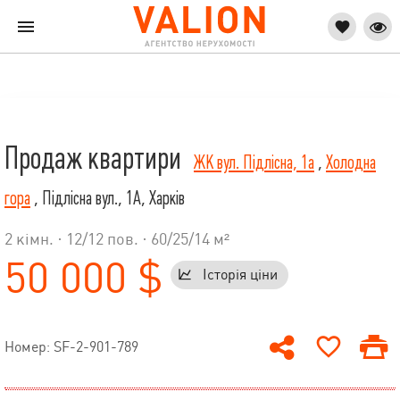
Продаж квартири
ЖК вул. Підлісна, 1а
,
Холодна
гора
, Підлісна вул., 1А, Харків
2 кімн. ·
12
/
12
пов. · 60/25/14 м²
50 000 $
Історія ціни
Номер: SF-2-901-789