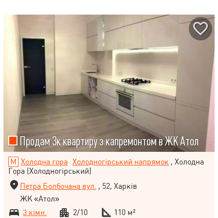
Продам 3к квартиру з капремонтом в ЖК Атол
Холодна гора
Холодногірський напрямок
, Холодна
Гора (Холодногірський)
Петра Болбочана вул.
, 52, Харків
ЖК «Атол»
3 кімн.
2/10
110 м²