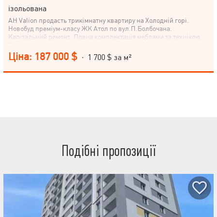
ізольована
АН Valion продасть трикімнатну квартиру на Холодній горі.
Новобуд преміум-класу ЖК Атол по вул.П.Болбочана.
Капітальний ремонт. Повна комплектація меблями та технікою.
Поруч школа та дитячий садок, супермаркет Зростання,
магазини. Торг.
Ціна: 187 000 $
· 1 700 $ за м²
Подібні пропозиції