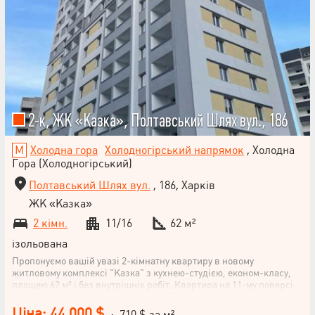
2-к, ЖК «Казка», Полтавський Шлях вул., 186
Холодна гора
Холодногірський напрямок
, Холодна
Гора (Холодногірський)
Полтавський Шлях вул.
, 186, Харків
ЖК «Казка»
2 кімн.
11/16
62 м²
ізольована
Пропонуємо вашій увазі 2-кімнатну квартиру в новому
житловому комплексі "Казка" з кухнею-студією, економ-класу,
площею 62 м² і без внутрішніх робіт. Квартира на 11-му поверсі
16-поверхового будинку на вулиці Полтавський Шлях, близько
до станції метро "Холодна Гора". Це ідеальне розташування для
Ціна: 44 000 $
· 710 $ за м²