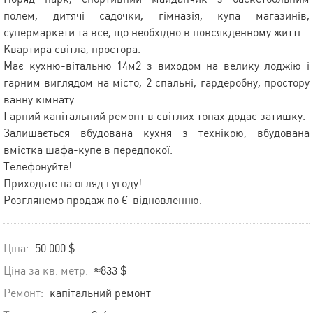
полем, дитячі садочки, гімназія, купа магазинів,
супермаркети та все, що необхідно в повсякденному житті.
Квартира світла, простора.
Має кухню-вітальню 14м2 з виходом на велику лоджію і
гарним виглядом на місто, 2 спальні, гардеробну, простору
ванну кімнату.
Гарний капітальний ремонт в світлих тонах додає затишку.
Залишається вбудована кухня з технікою, вбудована
вмістка шафа-купе в передпокої.
Телефонуйте!
Приходьте на огляд і угоду!
Розглянемо продаж по Є-відновленню.
Ціна:
50 000 $
Ціна за кв. метр:
≈833 $
Ремонт:
капітальний ремонт