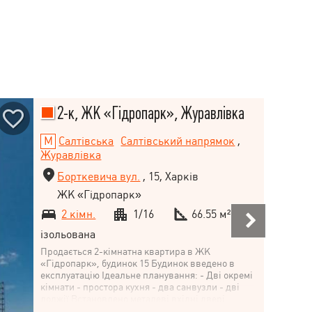
2-к, ЖК «Гідропарк», Журавлівка
Салтівська
Салтівський напрямок
,
Журавлівка
Борткевича вул.
, 15, Харків
ЖК «Гідропарк»
2 кімн.
1/16
66.55 м²
ізольована
Продається 2-кімнатна квартира в ЖК
«Гідропарк», будинок 15 Будинок введено в
експлуатацію Ідеальне планування: - Дві окремі
кімнати - простора кухня - два санвузли - дві
лоджії Встановлено металеві вхідні двері
Металопластикові вікна Горизонтальна