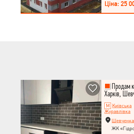
спальному мікр
Ціна: 25 0
на 8 поверсі 9
комплекс "Гідр
класу. Не упус
новому будинку
нам для детальн
показів кварти
Продам к
Харків, Шев
Київська
Журавлівка
Шевченка
ЖК «Гідр