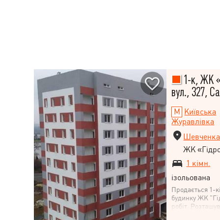
1-к, ЖК 
вул., 327, С
Київська
Журавлівка
Шевченка
ЖК «Гідр
1 кімн.
ізольована
Продається 1-к
будинку ЖК "Гі
робіт. Розташу
Журавлівка, пор