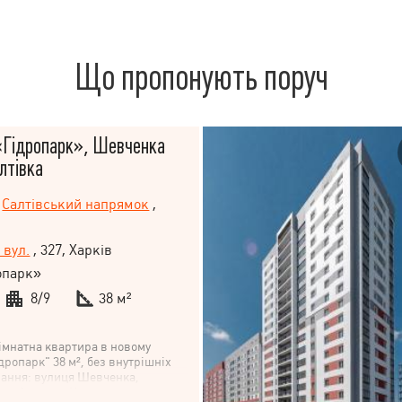
Що пропонують поруч
«Гідропарк», Шевченка
алтівка
Салтівський напрямок
,
 вул.
, 327, Харків
опарк»
8/9
38 м²
імнатна квартира в новому
дропарк" 38 м², без внутрішніх
вання: вулиця Шевченка,
уч із метро Київська, у