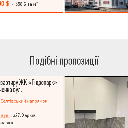
орайоні. Квартира розташована
00 $
· 658 $ за м²
-поверхового будинку. Житловий
опарк" відноситься до економ-
тіть можливість придбати житло у
 зручної локації! Зателефонуйте
ої консультації та організації
ри.
Подібні пропозиції
вартиру ЖК «Гідропарк»
ченка вул.
Салтівський напрямок
,
 вул.
, 327, Харків
опарк»