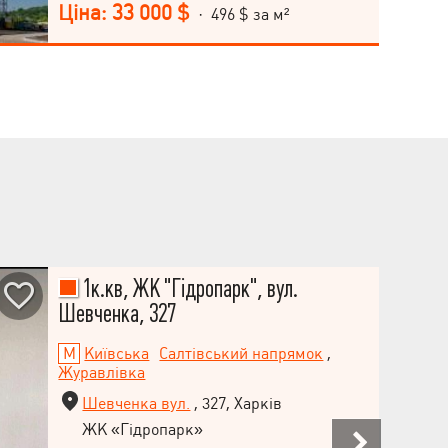
Ціна: 33 000 $
· 496 $ за м²
розводка опалення з радіаторами Лічильник
електроенергії Благоустроєна прибудинкова
територія Дитячі та спортивні майданчики Зони
для відпочинку Багаторівневий паркінг
Гостьова парковка Поруч станція метро
«Київська». Звертайтеся для додаткової
інформації та організації перегляду.
1к.кв, ЖК "Гідропарк", вул.
Шевченка, 327
Київська
Салтівський напрямок
,
Журавлівка
Шевченка вул.
, 327, Харків
ЖК «Гідропарк»