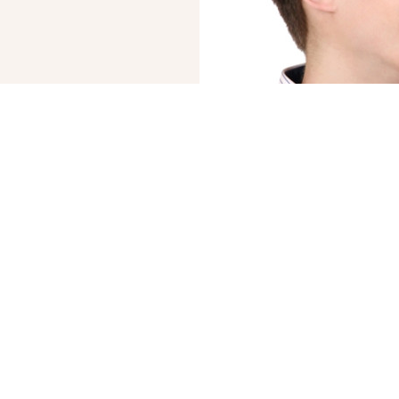
© 2019 – 2026 Valion real estate. Всі права захищені.
Plektan
— WEB-інтегровані системи управління ріелторськими компаніями
ВВАЖАЄТЕ СВОЇ
«КУПИТИ» СК
БРОКЕРИ АН VALION 
ОБИДВІ УГОДИ В ОДИ
Ми гарантуємо прозор
оформлення обох угод
нами.
Продати, щоб купи