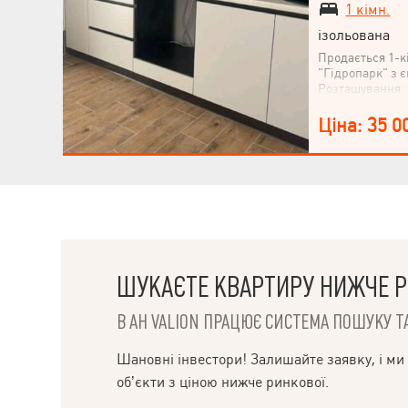
1 кімн.
ізольована
Продається 1-к
"Гідропарк" з 
Розташування: 
поряд із Київс
районі Харкова.
Ціна: 35 0
Придбайте цю к
затишне житло 
ШУКАЄТЕ КВАРТИРУ НИЖЧЕ Р
В АН VALION ПРАЦЮЄ СИСТЕМА ПОШУКУ ТА
НАПИСАТИ
Шановні інвестори! Залишайте заявку, і ми
КЕРІВНИКОВІ
об’єкти з ціною нижче ринкової.