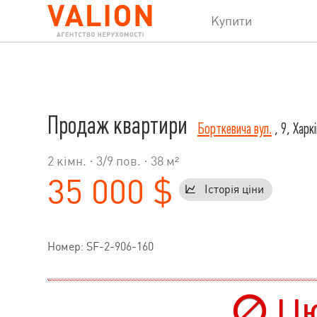
Купити
Продаж квартири
Борткевича вул.
, 9, Харкі
2 кімн. ·
3
/
9
пов. · 38 м²
35 000 $
Історія ціни
Номер: SF-2-906-160
Цю