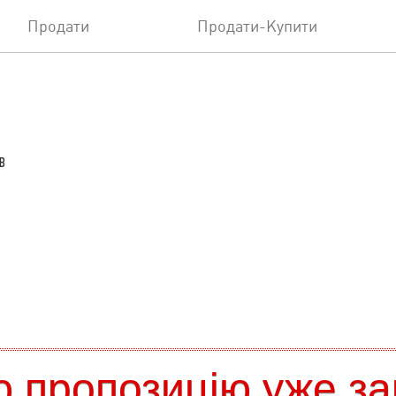
Продати
Продати-Купити
в
 пропозицію уже за