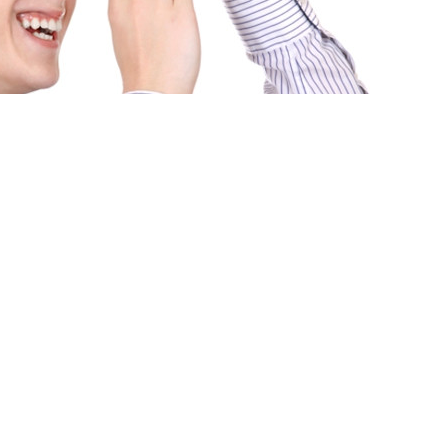
 ЗАДАЧІ «ПРОДАТИ» І
ЛАДНИМИ?
НЕ ЛИШЕ ЇХ ВИРІШАТЬ, АЛЕ Й ПРОВЕДУТЬ
Н ДЕНЬ.
і передбачувані бюджети, оперативне
 та максимальний комфорт від роботи з
ти