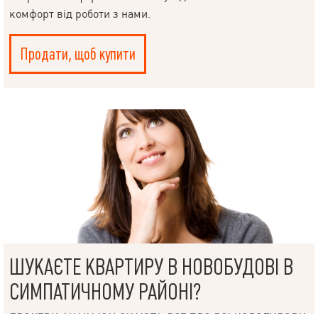
комфорт від роботи з нами.
Продати, щоб купити
НАПИСАТИ
КЕРІВНИКОВІ
Мова
ШУКАЄТЕ КВАРТИРУ В НОВОБУДОВІ В
© 2019 – 2026 Valion real estate. Всі права захищені.
СИМПАТИЧНОМУ РАЙОНІ?
Plektan
— WEB-інтегровані системи управління ріелторськими
компаніями