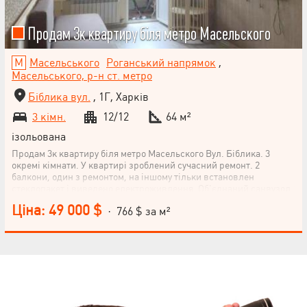
Продам 3к квартиру біля метро Масельского
Масельського
Роганський напрямок
,
Масельського, р-н ст. метро
Біблика вул.
, 1Г, Харків
3 кімн.
12/12
64 м²
ізольована
Продам 3к квартиру біля метро Масельского Вул. Біблика. 3
окремі кімнати. У квартирі зроблений сучасний ремонт. 2
балкони, один з ремонтом, на іншому тільки встановлен
стеклопакет і виведено електроживлення. Об'єднаний санвузол
з ремонтом. Всюди лічильники окрім газу. В двух кімнатах
Ціна: 49 000 $
· 766 $ за м²
встановленні кондиціонери. Також встановлен бойлер.
Радіатори опалення всі поміняні на нові. Дах ремонтувався десь
у 20му році. Залишається вся кухонна вбудована техніка, бойлер
на 80 літрів, 2 кондиціонери.