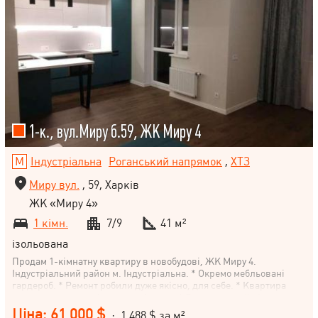
1-к., вул.Миру б.59, ЖК Миру 4
Індустріальна
Роганський напрямок
,
ХТЗ
Миру вул.
, 59, Харків
ЖК «Миру 4»
1 кімн.
7/9
41 м²
ізольована
Продам 1-кімнатну квартиру в новобудові, ЖК Миру 4.
Індустріальний район м. Індустріальна. * Окремо мебльовані
гардероб. * Ремонт робили дуже якісно, для себе. * Квартира
укомплектована всім, заходь і живи. * Встановлений лічильник
на опалення, колектор, термоголовка на батареях. * На балконі
Ціна: 61 000 $
· 1 488 $ за м²