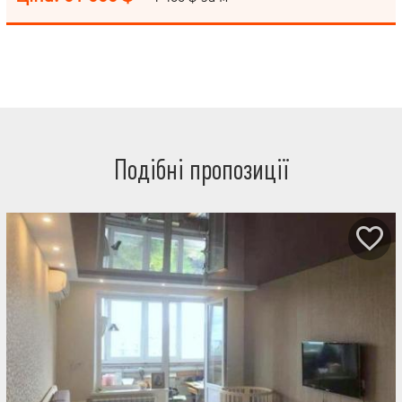
додаткова батарея. * Вхідні та в санвузол двері Комунар.
Можливий продаж по програмі єОселя.
Подібні пропозиції