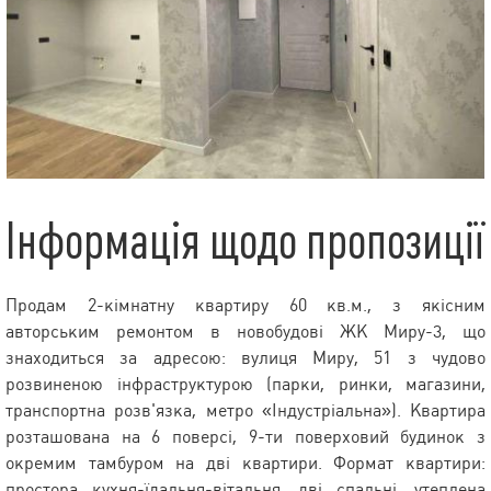
Інформація щодо пропозиції
Продам 2-кімнатну квартиру 60 кв.м., з якісним
авторським ремонтом в новобудові ЖК Миру-3, що
знаходиться за адресою: вулиця Миру, 51 з чудово
розвиненою інфраструктурою (парки, ринки, магазини,
транспортна розв'язка, метро «Індустріальна»). Квартира
розташована на 6 поверсі, 9-ти поверховий будинок з
окремим тамбуром на дві квартири. Формат квартири:
простора кухня-їдальня-вітальня, дві спальні, утеплена