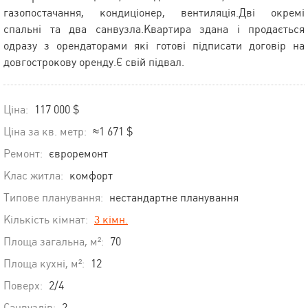
газопостачання, кондиціонер, вентиляція.Дві окремі
спальні та два санвузла.Квартира здана і продається
одразу з орендаторами які готові підписати договір на
довгострокову оренду.Є свій підвал.
Ціна:
117 000 $
Ціна за кв. метр:
≈1 671 $
Ремонт:
євроремонт
Клас житла:
комфорт
Типове планування:
нестандартне планування
Кількість кімнат:
3 кімн.
Площа загальна, м²:
70
Площа кухні, м²:
12
Поверх:
2/4
Санвузлів:
2