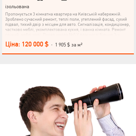
ізольована
Пропонується 3 кімнатна квартира на Київській набережній.
Зроблено сучасний ремонт, теплі поли, утеплений фасад, сухий
підвал, тихий двір з місцем для авто. Сигналізація, кондиціонер,
частково меблі, укомплектована кухня, і ванна кімната. Ремонт
свіжий, меблі нові. Поряд школа №5 У власності більше 3-х
років.
Ціна: 120 000 $
· 1 905 $ за м²