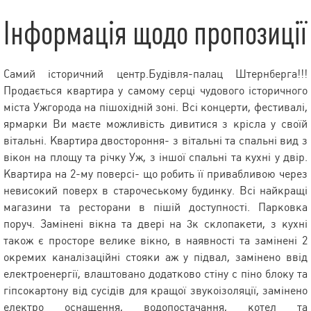
Інформація щодо пропозиції
Самий історичний центр.Будівля-палац Штернберга!!!
Продається квартира у самому серці чудового історичного
міста Ужгорода на пішохідній зоні. Всі концерти, фестивалі,
ярмарки Ви маєте можливість дивитися з крісла у своїй
вітальні. Квартира двостороння- з вітальні та спальні вид з
вікон на площу та річку Уж, з іншої спальні та кухні у двір.
Квартира на 2-му поверсі- що робить її привабливою через
невисокий поверх в старочеському будинку. Всі найкращі
магазини та ресторани в пішій доступності. Парковка
поруч. Замінені вікна та двері на 3к склопакети, з кухні
також є просторе велике вікно, в наявності та замінені 2
окремих каналізаційні стояки аж у підвал, замінено ввід
електроенергії, влаштовано додатково стіну с піно блоку та
гіпсокартону від сусідів для кращої звукоізоляції, замінено
електро оснащення, водопостачання, котел та