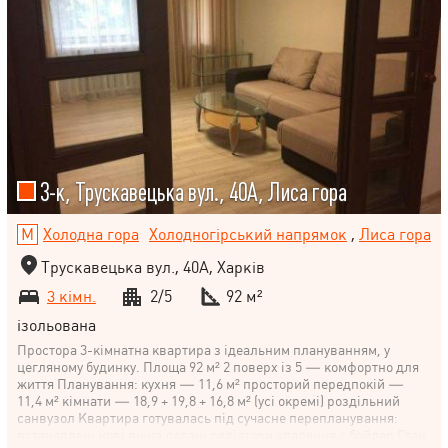
3-к, Трускавецька вул., 40А, Лиса гора
Холодна гора
Холодногірський напрямок
,
Лиса гора
Трускавецька вул., 40А, Харків
3 кімн.
2/5
92 м²
ізольована
Простора 3-кімнатна квартира з ідеальним плануванням, у
цегляному будинку. Площа 92 м² 2 поверх із 5 — комфортно для
життя Планування: кухня — 11,6 м² просторий передпокій —
11,4 м² кімнати — 18,9 + 19,8 + 16,8 м² (усі окремі) роздільний
санвузол Квартира готувалась під сучасне перепланування:
встановлені нові вікна додані радіатори опалення є бойлер Стан