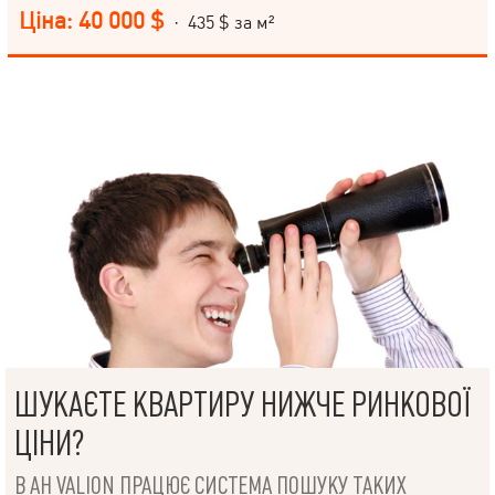
— житловий, під ремонт, що дає можливість зробити інтер’єр
Ціна: 40 000 $
· 435 $ за м²
повністю під себе без переплати за чужий дизайн. Тихий
затишний двір — мінімум шуму та максимум комфорту.
ШУКАЄТЕ КВАРТИРУ НИЖЧЕ РИНКОВОЇ
ЦІНИ?
В АН VALION ПРАЦЮЄ СИСТЕМА ПОШУКУ ТАКИХ