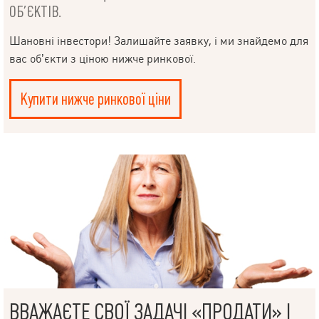
ОБ’ЄКТІВ.
Шановні інвестори! Залишайте заявку, і ми знайдемо для
вас об’єкти з ціною нижче ринкової.
Купити нижче ринкової ціни
НАПИСАТИ
ВВАЖАЄТЕ СВОЇ ЗАДАЧІ «ПРОДАТИ» І