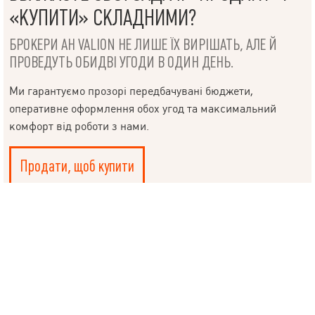
КЕРІВНИКОВІ
«КУПИТИ» СКЛАДНИМИ?
БРОКЕРИ АН VALION НЕ ЛИШЕ ЇХ ВИРІШАТЬ, АЛЕ Й
ПРОВЕДУТЬ ОБИДВІ УГОДИ В ОДИН ДЕНЬ.
Мова
Ми гарантуємо прозорі передбачувані бюджети,
оперативне оформлення обох угод та максимальний
комфорт від роботи з нами.
© 2019 – 2026 Valion real estate. Всі права захищені.
Plektan
— WEB-інтегровані системи управління ріелторськими
Продати, щоб купити
компаніями