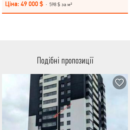
Зручна транспортна розв’язка, поруч зупинки громадського
Ціна: 49 000 $
· 598 $ за м²
транспорту. В квартирі житловий стан. Металопластикові вікна,
лічильники на воду. Чиста, охайна квартира Можливість жити
одразу . Біля будинку — дитячі майданчики, зелена зона Поряд
— громадський транспорт і метро Телефонуйте, щоб домовитися
про перегляд.
Подібні пропозиції