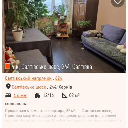
4-к, Салтівське шосе, 244, Салтівка
Салтівський напрямок
,
624
Салтівське шосе
, 244, Харків
4 кімн.
12/16
82 м²
ізольована
Продається 4-кімнатна квартира, 82 м² — Салтівське шосе,
Простора квартира за доступною ціною, ідеально для великої
родини або як інвестиція. Комфортний для проживання район. У
пішій доступності: магазини, супермаркети, аптеки, ринок.