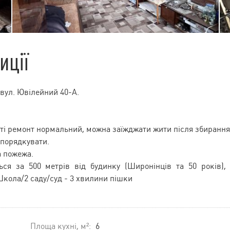
иції
вул. Ювілейний 40-А.
наті ремонт нормальний, можна заїжджати жити після збирання
впорядкувати.
ла пожежа.
ься за 500 метрів від будинку (Широнінців та 50 років),
Школа/2 саду/суд - 3 хвилини пішки
Площа кухні, м²:
6