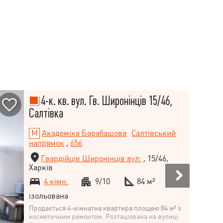
4-к. кв. вул. Гв. Широнінців 15/46,
Салтівка
Академіка Барабашова
Салтівський
напрямок
,
656
Гвардійців Широнінців вул.
, 15/46,
Харків
4 кімн.
9/10
84 м²
ізольована
Продається 4-кімнатна квартира площею 84 м² з
косметичним ремонтом. Розташована на вулиці