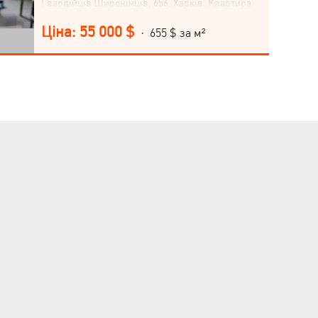
Гвардійців Широнінців, 656, Харків. Квартира
розташована на 9 поверсі 10-поверхового
будинку, кухня 9 м². Класифікується як квартира
Ціна: 55 000 $
· 655 $ за м²
економ-класу. Не втрачайте можливості стати
власником цієї затишної квартири! Звертайтесь
зараз!