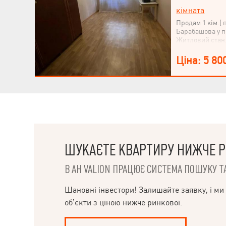
кімната
Продам 1 кім.( 
Барабашова у п
Житловий стан.
продажу.
Ціна: 5 80
ШУКАЄТЕ КВАРТИРУ НИЖЧЕ Р
В АН VALION ПРАЦЮЄ СИСТЕМА ПОШУКУ ТА
Шановні інвестори! Залишайте заявку, і ми
об’єкти з ціною нижче ринкової.