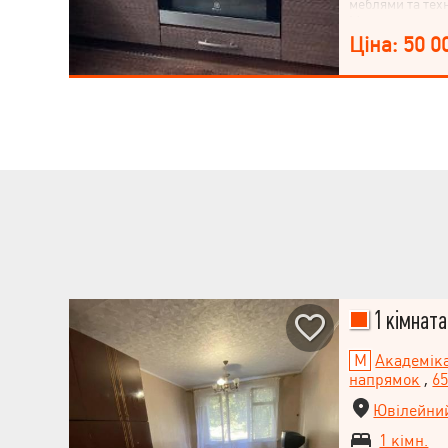
меблями та техн
Металопластико
паркет, лічиль
Ціна: 50 0
чотиритарифний
чудовий краєви
видно панораму
транспортна ро
Барабашово. *В
дитячий майдан
школа, парк Пе
кортами, футбо
відпочинку.З і
дитячий міськи
секціями та ба
Україна, кінот
спортивні клуби
«Малібу».- 6-а 
охороняється (3
1 кімната
Академік
напрямок
,
6
Ювілейний
1 кімн.