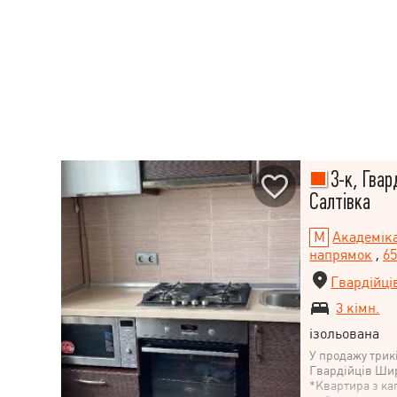
3-к, Гвард
Салтівка
Академік
напрямок
,
6
Гвардійці
3 кімн.
ізольована
У продажу трик
Гвардійців Широ
*Квартира з ка