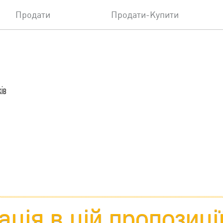
Продати
Продати-Купити
ів
ція в цій пропозиці