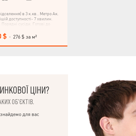
підселення) в 3 к.кв.. Метро Ак.
ішій доступності- 7 хвилин.
 Порядні сусіди. Готові до
0 $
· 276 $ за м²
ИНКОВОЇ ЦІНИ?
КИХ ОБ’ЄКТІВ.
 знайдемо для вас