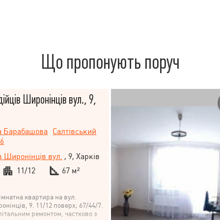
Що пропонують поруч
ійців Широнінців вул., 9,
а Барабашова
Салтівський
56
в Широнінців вул.
, 9, Харків
11/12
67 м²
імнатна квартира на вул.
нінців, 9. 11/12 поверх; 67/44/7.
пітальним ремонтом, частково з