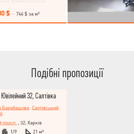
ікою. Кімнати роздільні.
ві вікна, два кондиціонери,
ники води(для гарячї води
00 $
· 746 $ за м²
). * З вікон відкривається
д на зелений парк, з іншого боку
 всього міста. * Зручна
зв'язка, неподалік метро
ідмінна інфраструктура - у дворі
чик, неподалік дитячий садок та
ремоги з фонтанами, тенісними
льним полем, дитячими зоною
ншого боку парку знаходиться
й палац з гуртками, спортивними
сейном для дітей та дорослих, ТРК
Подібні пропозиції
еатр Кіноланд, салтовський ринок,
 «Територія Fitness” та
поліклініка ). Поруч парковка, що
50 м).
 Ювілейний 32, Салтівка
а Барабашова
Салтівський
56
 просп.
, 32, Харків
1/9
21 м²