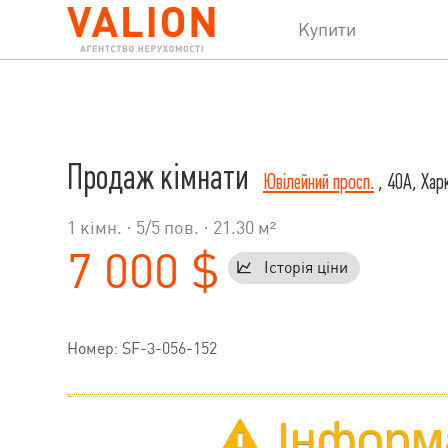
Купити
Продаж кімнати
Ювілейний просп.
, 40А, Харк
1 кімн. ·
5
/
5
пов. · 21.30 м²
7 000 $
Історія ціни
Номер: SF-3-056-152
Інформа