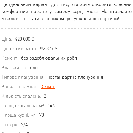
Це ідеальний варіант для тих, хто хоче створити власний
комфортний простір у самому серці міста. Не втрачайте
можливість стати власником цієї унікальної квартири!
Ціна:
420 000 $
Ціна за кв. метр:
≈2 877 $
Ремонт:
без оздоблювальних робіт
Клас житла:
еліт
Типове планування:
нестандартне планування
Кількість кімнат:
3 кімн.
Кількість спалень:
2
Площа загальна, м²:
146
Площа кухні, м²:
70
Поверх:
2/4