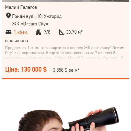
Малий Галагов
Гойди вул., 10, Ужгород
ЖК «Dream City»
1 кімн.
7/8
33.70 м²
ізольована
Продається 1-кімнатна квартира в новому ЖК еліт класу "Dream
City" з євроремонтом. Квартира розташована на 7 поверсі 8-
поверхового будинку, вул. Гойди, Малий Галагов, м. Ужгород. В
квартирі виконаний якісний ремонт, наявність меблів та техніки.
Автономне газове опалення !!! Надійний забудовник !!! - Будинок
Ціна: 130 000 $
· 3 858 $ за м²
знаходиться в центральній частині міста. - Підземний паркінг. -
Дитячий майданчик. - Розвинута інфраструктура. - Набережна 7
хвилин пішою ходою. Не втрачайте можливість придбати це
комфортне житло у престижному місці! Чекаємо на ваш дзвінок
для детальної консультації та організації огляду.