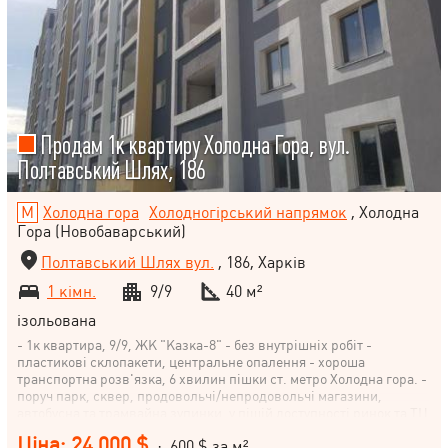
Продам 1к квартиру Холодна Гора, вул.
Полтавський Шлях, 186
Холодна гора
Холодногірський напрямок
, Холодна
Гора (Новобаварський)
Полтавський Шлях вул.
, 186, Харків
1 кімн.
9/9
40 м²
ізольована
- 1к квартира, 9/9, ЖК "Казка-8" - без внутрішніх робіт -
пластикові склопакети, центральне опалення - хороша
транспортна розв'язка, 6 хвилин пішки ст. метро Холодна гора. -
поруч парк, сквер, продовольчі/непродовольчі магазини,
автобусна та трамвайна зупинки, у пішій доступності ринок та ТЦ
Ціна: 24 000 $
· 600 $ за м²