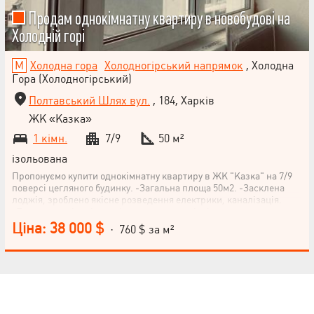
Продам однокімнатну квартиру в новобудові на
Холодній горі
Холодна гора
Холодногірський напрямок
, Холодна
Гора (Холодногірський)
Полтавський Шлях вул.
, 184, Харків
ЖК «Казка»
1 кімн.
7/9
50 м²
ізольована
Пропонуємо купити однокімнатну квартиру в ЖК "Казка" на 7/9
поверсі цегляного будинку. -Загальна площа 50м2. -Засклена
лоджія, зроблено якісне розведення електрики, каналізація.
-Проведено гідроізоляцію ванної та кухні, підготовлено все для
колекторного розведення водопостачання. -Кухня розділена
Ціна: 38 000 $
· 760 $ за м²
декоративною перегородкою на їдальню та зону відпочинку,
встановлені лічильники тепла, прокладені труби кондиціонера.
-Закладено проводку під електричні теплі підлоги. Поруч уся
інфраструктура: супермаркети, ринок, магазини. До метро
Холодна гора 8хвилин пішки. Документи готові. Торг!