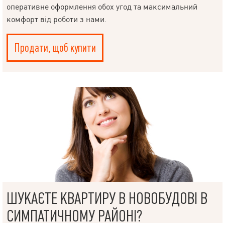
оперативне оформлення обох угод та максимальний
комфорт від роботи з нами.
Продати, щоб купити
НАПИСАТИ
КЕРІВНИКОВІ
Мова
ШУКАЄТЕ КВАРТИРУ В НОВОБУДОВІ В
© 2019 – 2026 Valion real estate. Всі права захищені.
Plektan
— WEB-інтегровані системи управління ріелторськими
СИМПАТИЧНОМУ РАЙОНІ?
компаніями